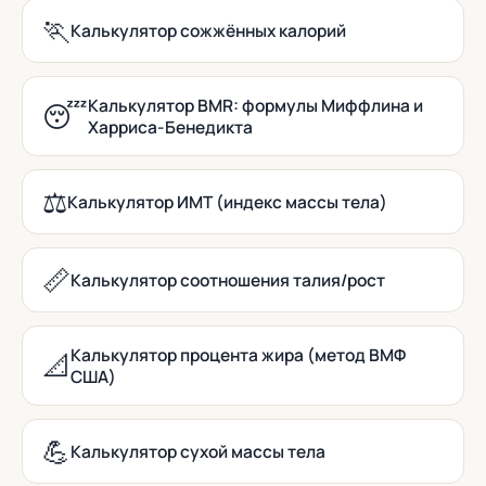
🏃
Калькулятор сожжённых калорий
Калькулятор BMR: формулы Миффлина и
😴
Харриса-Бенедикта
⚖️
Калькулятор ИМТ (индекс массы тела)
📏
Калькулятор соотношения талия/рост
Калькулятор процента жира (метод ВМФ
📐
США)
💪
Калькулятор сухой массы тела