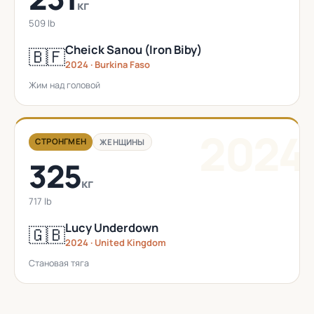
кг
509 lb
Cheick Sanou (Iron Biby)
🇧🇫
2024 · Burkina Faso
Жим над головой
2024
СТРОНГМЕН
ЖЕНЩИНЫ
325
кг
717 lb
Lucy Underdown
🇬🇧
2024 · United Kingdom
Становая тяга