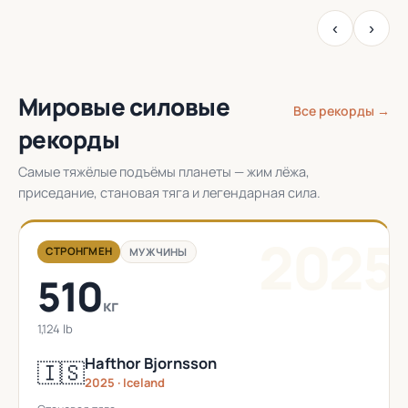
‹
›
Мировые силовые
Все рекорды →
рекорды
Самые тяжёлые подъёмы планеты — жим лёжа,
приседание, становая тяга и легендарная сила.
2025
СТРОНГМЕН
МУЖЧИНЫ
510
кг
1,124 lb
Hafthor Bjornsson
🇮🇸
2025 · Iceland