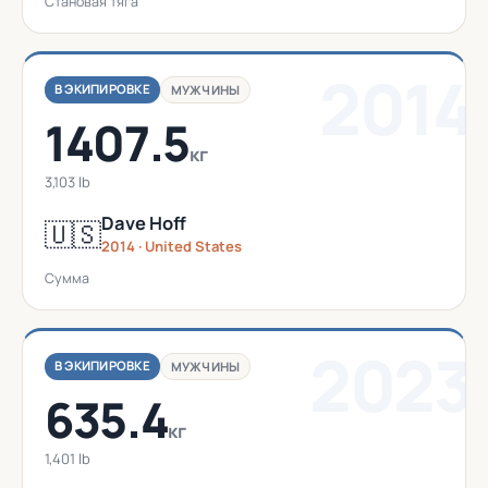
Становая тяга
2014
В ЭКИПИРОВКЕ
МУЖЧИНЫ
1407.5
кг
3,103 lb
Dave Hoff
🇺🇸
2014 · United States
Сумма
2023
В ЭКИПИРОВКЕ
МУЖЧИНЫ
635.4
кг
1,401 lb