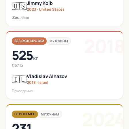
Jimmy Kolb
🇺🇸
2023 · United States
Жим лёжа
2018
БЕЗ ЭКИПИРОВКИ
МУЖЧИНЫ
525
кг
1,157 lb
Vladislav Alhazov
🇮🇱
2018 · Israel
Приседание
2024
СТРОНГМЕН
МУЖЧИНЫ
231