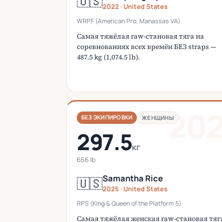
🇺🇸
2022 · United States
WRPF (American Pro, Manassas VA)
Самая тяжёлая raw-становая тяга на
соревнованиях всех времён БЕЗ straps —
487.5 kg (1,074.5 lb).
20
БЕЗ ЭКИПИРОВКИ
ЖЕНЩИНЫ
297.5
кг
656 lb
Samantha Rice
🇺🇸
2025 · United States
RPS (King & Queen of the Platform 5)
Самая тяжёлая женская raw-становая тяг