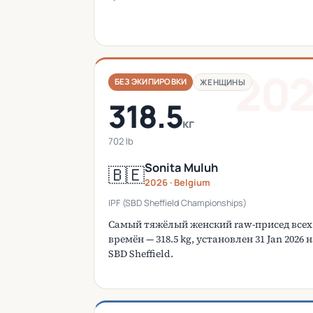
20
БЕЗ ЭКИПИРОВКИ
ЖЕНЩИНЫ
318.5
кг
702 lb
Sonita Muluh
🇧🇪
2026 · Belgium
IPF (SBD Sheffield Championships)
Самый тяжёлый женский raw-присед всех
времён — 318.5 kg, установлен 31 Jan 2026 
SBD Sheffield.