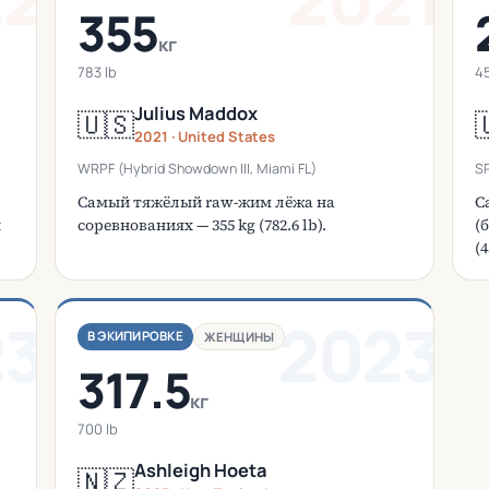
355
кг
783 lb
45
Julius Maddox
🇺🇸

2021 · United States
WRPF (Hybrid Showdown III, Miami FL)
SP
Самый тяжёлый raw-жим лёжа на
С
й
соревнованиях — 355 kg (782.6 lb).
(
(4
23
2023
В ЭКИПИРОВКЕ
ЖЕНЩИНЫ
317.5
кг
700 lb
Ashleigh Hoeta
🇳🇿