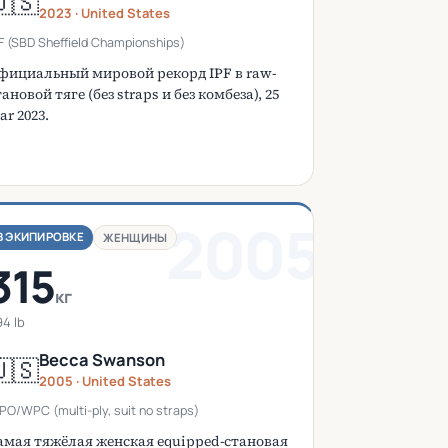
🇸
2023 · United States
F (SBD Sheffield Championships)
фициальный мировой рекорд IPF в raw-
тановой тяге (без straps и без комбеза), 25
ar 2023.
2005
В ЭКИПИРОВКЕ
ЖЕНЩИНЫ
315
кг
4 lb
Becca Swanson
🇸
2005 · United States
O/WPC (multi-ply, suit no straps)
амая тяжёлая женская equipped-становая