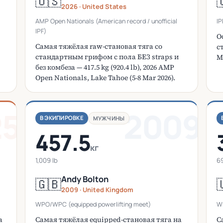
🇺🇸

2026 · United States
AMP Open Nationals (American record / unofficial
IP
IPF)
О
Самая тяжёлая raw-становая тяга со
с
стандартным грифом с пола БЕЗ straps и
M
без комбеза — 417.5 kg (920.4 lb), 2026 AMP
Open Nationals, Lake Tahoe (5-8 Mar 2026).
25
2009
В ЭКИПИРОВКЕ
МУЖЧИНЫ
457.5
кг
1,009 lb
69
Andy Bolton
🇬🇧

2009 · United Kingdom
WPO/WPC (equipped powerlifting meet)
WP
а
Самая тяжёлая equipped-становая тяга на
С