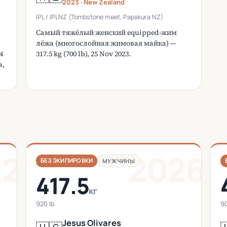
2023 · New Zealand
IPL / IPLNZ (Tombstone meet, Papakura NZ)
Самый тяжёлый женский equipped-жим
лёжа (многослойная жимовая майка) —
4
317.5 kg (700 lb), 25 Nov 2023.
а,
22
2026
БЕЗ ЭКИПИРОВКИ
МУЖЧИНЫ
417.5
кг
920 lb
90
Jesus Olivares