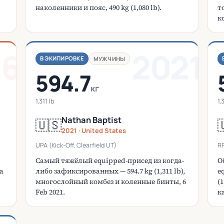
наколенники и пояс, 490 kg (1,080 lb).
т
ко
26
2021
В ЭКИПИРОВКЕ
МУЖЧИНЫ
594.7
кг
1,311 lb
1,
Nathan Baptist
🇺🇸

2021 · United States
UPA (Kick-Off, Clearfield UT)
RP
Самый тяжёлый equipped-присед из когда-
О
на
либо зафиксированных — 594.7 kg (1,311 lb),
e
многослойный комбез и коленные бинты, 6
(
Feb 2021.
к