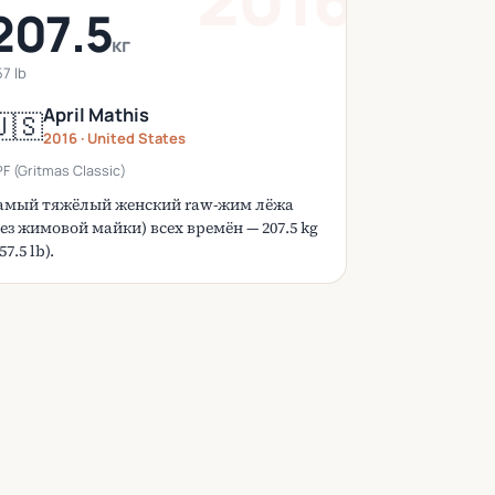
207.5
кг
7 lb
April Mathis
🇸
2016 · United States
F (Gritmas Classic)
амый тяжёлый женский raw-жим лёжа
без жимовой майки) всех времён — 207.5 kg
57.5 lb).