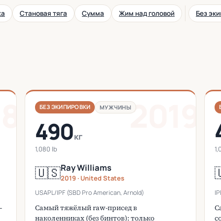
жа
Становая тяга
Сумма
Жим над головой
Без эк
18
2019
БЕЗ ЭКИПИРОВКИ
МУЖЧИНЫ
490
кг
1,080 lb
1,
Ray Williams
🇺🇸

2019 · United States
USAPL/IPF (SBD Pro American, Arnold)
IP
—
Самый тяжёлый raw-присед в
С
наколенниках (без бинтов): только
с