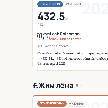
20
В ЭКИПИРОВКЕ
ЖЕНЩИНЫ
432.5
кг
953 lb
Leah Reichman
🇺🇸
2023 · United States
APF (Women's Pro/Am)
Самый тяжёлый женский equipped-присе
— ~432.5 kg (953 lb), многослойный комбез 
бинты, April 2023.
Жим лёжа
💪
5
20
БЕЗ ЭКИПИРОВКИ
МУЖЧИНЫ