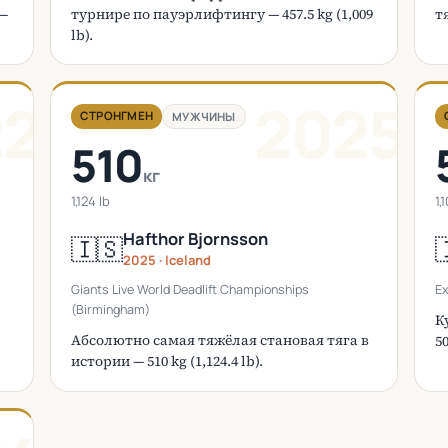
 —
турнире по пауэрлифтингу — 457.5 kg (1,009
т
lb).
22
2025
СТРОНГМЕН
МУЖЧИНЫ
510
кг
1,124 lb
1,
Hafthor Bjornsson
🇮🇸

2025 · Iceland
Giants Live World Deadlift Championships
Ex
(Birmingham)
К
Абсолютно самая тяжёлая становая тяга в
50
истории — 510 kg (1,124.4 lb).