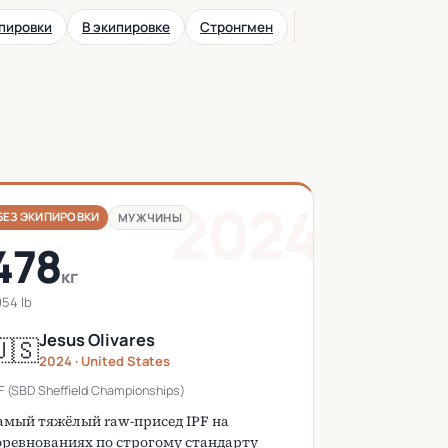
ипировки
В экипировке
Стронгмен
2024
БЕЗ ЭКИПИРОВКИ
МУЖЧИНЫ
478
кг
054 lb
Jesus Olivares
🇸
2024 · United States
F (SBD Sheffield Championships)
амый тяжёлый raw-присед IPF на
оревнованиях по строгому стандарту