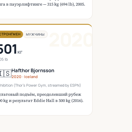
яга в пауэрлифтинге — 315 kg (694 lb), 2005.
2020
СТРОНГМЕН
МУЖЧИНЫ
501
кг
105 lb
Hafthor Bjornsson
🇸
2020 · Iceland
hibition (Thor's Power Gym, streamed by ESPN)
ультовый подъём, преодолевший рубеж
0 kg и результат Eddie Hall в 500 kg (2016).