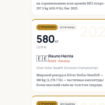
на соревнованиях всех времён БЕЗ straps
297.5 kg (655.9 lb), Dec 2025.
20
СТРОНГМЕН
МУЖЧИНЫ
580
кг
1,279 lb
Rauno Heinla
🇪🇪
2022 · Estonia
Silver Dollar Deadlift (Estonian Championship)
Мировой рекорд в Silver Dollar Deadlift —
580 kg (1,278.7 lb) — частичная амплитуда/
более высокий съём на толстом снаряде.
СТРОНГМЕН
ЖЕНЩИНЫ