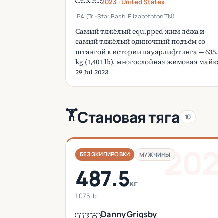
2023 · United States
IPA (Tri-Star Bash, Elizabethton TN)
Самый тяжёлый equipped-жим лёжа и
самый тяжёлый одиночный подъём со
штангой в истории пауэрлифтинга — 635.
kg (1,401 lb), многослойная жимовая майк
29 Jul 2023.
🏋️
Становая тяга
10
20
БЕЗ ЭКИПИРОВКИ
МУЖЧИНЫ
487.5
кг
1,075 lb
Danny Grigsby