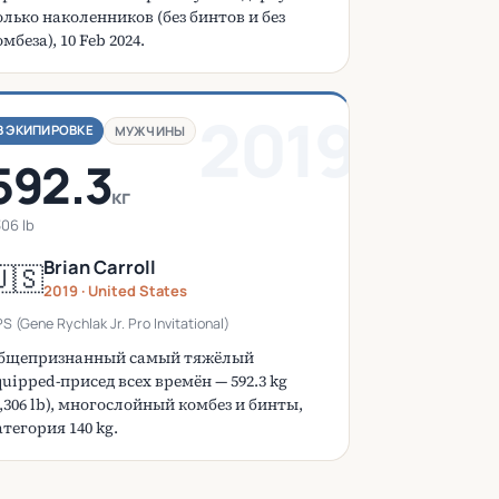
олько наколенников (без бинтов и без
мбеза), 10 Feb 2024.
2019
В ЭКИПИРОВКЕ
МУЖЧИНЫ
592.3
кг
306 lb
Brian Carroll
🇸
2019 · United States
S (Gene Rychlak Jr. Pro Invitational)
бщепризнанный самый тяжёлый
quipped-присед всех времён — 592.3 kg
1,306 lb), многослойный комбез и бинты,
атегория 140 kg.