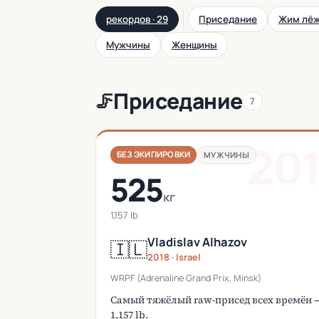
рекордов · 29
Приседание
Жим лё
Мужчины
Женщины
Приседание
🦵
7
20
БЕЗ ЭКИПИРОВКИ
МУЖЧИНЫ
525
кг
1,157 lb
Vladislav Alhazov
🇮🇱
2018 · Israel
WRPF (Adrenaline Grand Prix, Minsk)
Самый тяжёлый raw-присед всех времён 
1,157 lb.