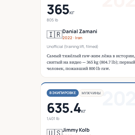
365
кг
805 lb
Danial Zamani
🇮🇷
2022 · Iran
Unofficial (training lift, filmed)
Самый тяжёлый raw-жим лёжа в истории,
снятый на видео — 365 kg (804.7 lb); первы
человек, пожавший 800 lb raw.
20
В ЭКИПИРОВКЕ
МУЖЧИНЫ
635.4
кг
1,401 lb
Jimmy Kolb
🇺🇸