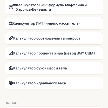
Калькулятор BMR: формулы Миффлина и
😴
Харриса-Бенедикта
⚖️
Калькулятор ИМТ (индекс массы тела)
📏
Калькулятор соотношения талия/рост
📐
Калькулятор процента жира (метод ВМФ США)
💪
Калькулятор сухой массы тела
🎯
Калькулятор идеального веса
НАШ БОТ