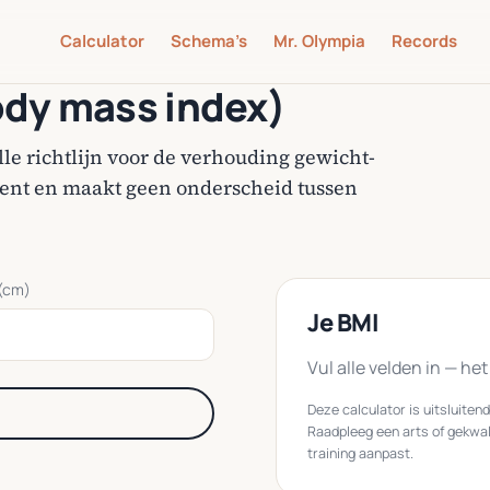
Calculator
Schema’s
Mr. Olympia
Records
ody mass index)
le richtlijn voor de verhouding gewicht-
ment en maakt geen onderscheid tussen
(cm)
Je BMI
Vul alle velden in — he
Deze calculator is uitsluiten
Raadpleeg een arts of gekwali
training aanpast.