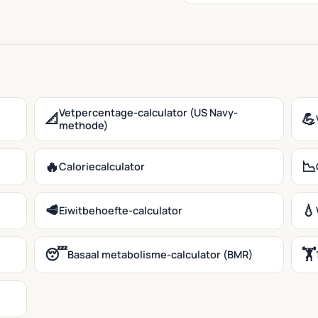
Vetpercentage-calculator (US Navy-
📐
💪
methode)
🔥
📉
Caloriecalculator
🥩
💧
Eiwitbehoefte-calculator
😴
🏋️
Basaal metabolisme-calculator (BMR)