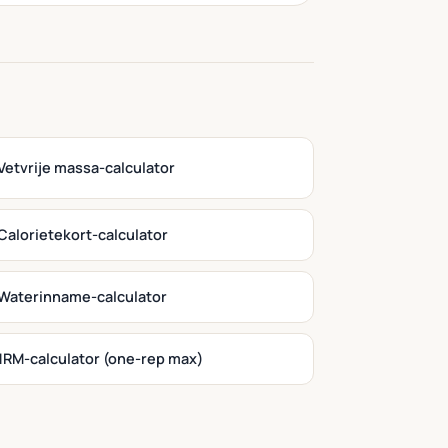
Vetvrije massa-calculator
Calorietekort-calculator
Waterinname-calculator
1RM-calculator (one-rep max)