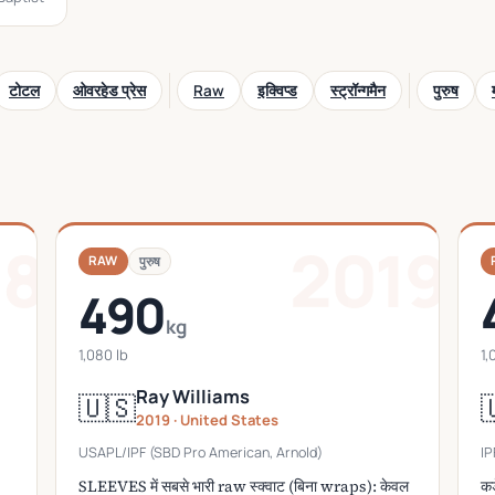
टोटल
ओवरहेड प्रेस
Raw
इक्विप्ड
स्ट्रॉन्गमैन
पुरुष
18
2019
RAW
पुरुष
490
kg
1,080 lb
1,
Ray Williams
🇺🇸

2019 · United States
USAPL/IPF (SBD Pro American, Arnold)
IP
SLEEVES में सबसे भारी raw स्क्वाट (बिना wraps): केवल
कड