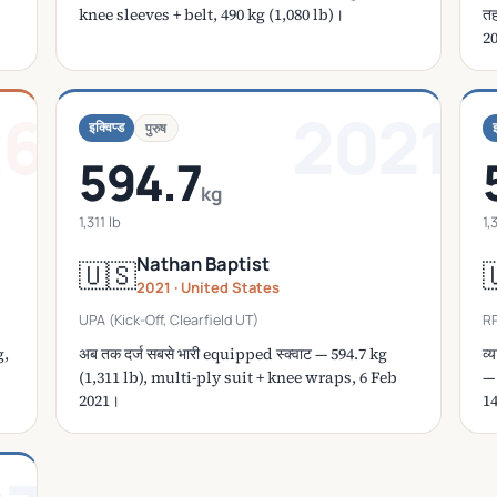
knee sleeves + belt, 490 kg (1,080 lb)।
तह
2
26
2021
इक्विप्ड
इ
पुरुष
594.7
kg
1,311 lb
1,
Nathan Baptist
🇺🇸

2021 · United States
UPA (Kick-Off, Clearfield UT)
RP
g,
अब तक दर्ज सबसे भारी equipped स्क्वाट — 594.7 kg
व्
(1,311 lb), multi-ply suit + knee wraps, 6 Feb
— 
2021।
1