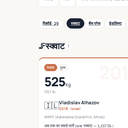
रिकॉर्ड · 29
स्क्वाट
बेंच प्रेस
डेडलिफ्ट
स्क्वाट
🦵
7
20
RAW
पुरुष
525
kg
1,157 lb
Vladislav Alhazov
🇮🇱
2018 · Israel
WRPF (Adrenaline Grand Prix, Minsk)
अब तक का सबसे भारी raw स्क्वाट — 1,157 lb।