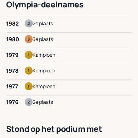
Olympia-deelnames
1982
2e plaats
2
1980
3e plaats
3
1979
Kampioen
1
1978
Kampioen
1
1977
Kampioen
1
1976
2e plaats
2
Stond op het podium met