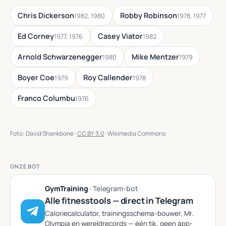
Chris Dickerson
Robby Robinson
1982, 1980
1978, 1977
Ed Corney
Casey Viator
1977, 1976
1982
Arnold Schwarzenegger
Mike Mentzer
1980
1979
Boyer Coe
Roy Callender
1979
1978
Franco Columbu
1976
Foto: David Shankbone ·
CC BY 3.0
· Wikimedia Commons
ONZE BOT
GymTraining
· Telegram-bot
Alle fitnesstools — direct in Telegram
Caloriecalculator, trainingsschema-bouwer, Mr.
Olympia en wereldrecords — één tik, geen app-