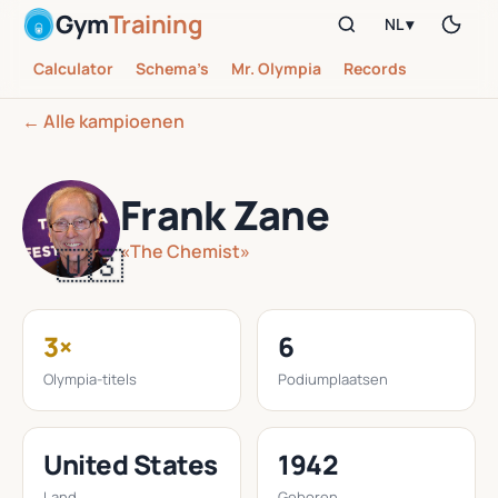
Gym
Training
NL ▾
Calculator
Schema’s
Mr. Olympia
Records
← Alle kampioenen
Frank Zane
«The Chemist»
🇺🇸
3×
6
Olympia-titels
Podiumplaatsen
United States
1942
Land
Geboren