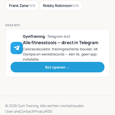
Frank Zane
Robby Robinson
1978
1978
ONZE BOT
GymTraining
· Telegram-bot
Alle fitnesstools — direct in Telegram
Caloriecalculator, trainingsschema-bouwer, Mr.
Olympia en wereldrecords — één tik, geen app-
installatie.
Bot openen →
© 2026 Gym Training. Alle rechten voorbehouden.
Over ons
Contact
Privacy
RSS