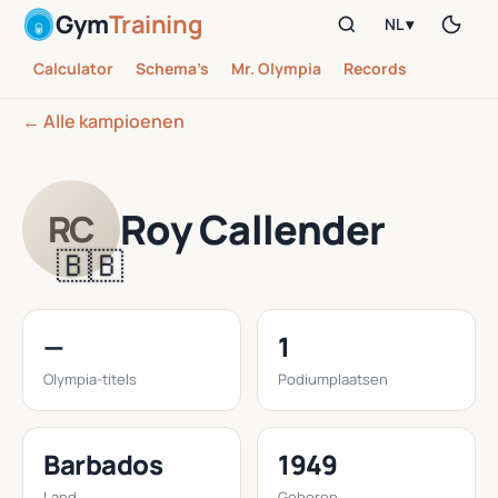
Gym
Training
NL ▾
Calculator
Schema’s
Mr. Olympia
Records
← Alle kampioenen
Roy Callender
RC
🇧🇧
—
1
Olympia-titels
Podiumplaatsen
Barbados
1949
Land
Geboren