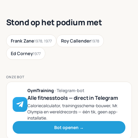
Stond op het podium met
Frank Zane
Roy Callender
1978, 1977
1978
Ed Corney
1977
ONZE BOT
GymTraining
· Telegram-bot
Alle fitnesstools — direct in Telegram
Caloriecalculator, trainingsschema-bouwer, Mr.
Olympia en wereldrecords — één tik, geen app-
installatie.
Bot openen →