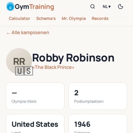
Gym
Training
NL ▾
Calculator
Schema’s
Mr. Olympia
Records
← Alle kampioenen
Robby Robinson
RR
«The Black Prince»
🇺🇸
—
2
Olympia-titels
Podiumplaatsen
United States
1946
Land
Geboren