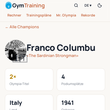
Gym
Training
DE ▾
Rechner
Trainingspläne
Mr. Olympia
Rekorde
← Alle Champions
Franco Columbu
«The Sardinian Strongman»
🇮🇹
2×
4
Olympia-Titel
Podiumsplätze
Italy
1941
Land
Geboren