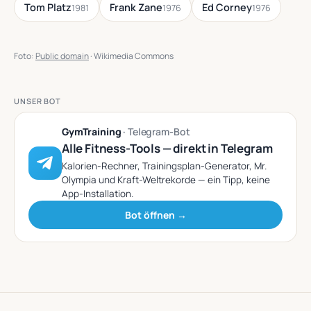
Tom Platz
Frank Zane
Ed Corney
1981
1976
1976
Foto:
Public domain
· Wikimedia Commons
UNSER BOT
GymTraining
· Telegram-Bot
Alle Fitness-Tools — direkt in Telegram
Kalorien-Rechner, Trainingsplan-Generator, Mr.
Olympia und Kraft-Weltrekorde — ein Tipp, keine
App-Installation.
Bot öffnen →