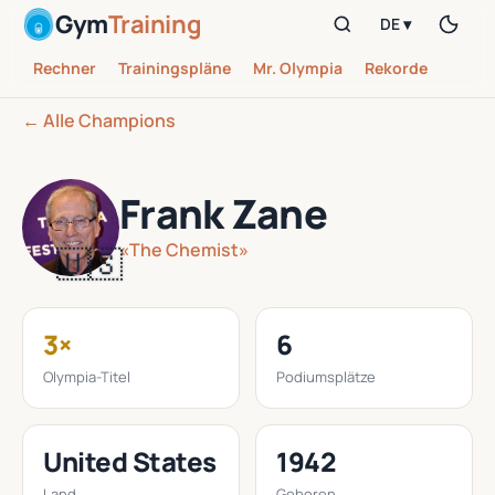
Gym
Training
DE ▾
Rechner
Trainingspläne
Mr. Olympia
Rekorde
← Alle Champions
Frank Zane
«The Chemist»
🇺🇸
3×
6
Olympia-Titel
Podiumsplätze
United States
1942
Land
Geboren