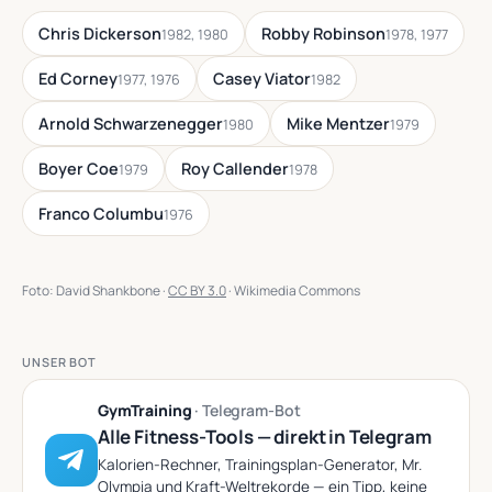
Chris Dickerson
Robby Robinson
1982, 1980
1978, 1977
Ed Corney
Casey Viator
1977, 1976
1982
Arnold Schwarzenegger
Mike Mentzer
1980
1979
Boyer Coe
Roy Callender
1979
1978
Franco Columbu
1976
Foto: David Shankbone ·
CC BY 3.0
· Wikimedia Commons
UNSER BOT
GymTraining
· Telegram-Bot
Alle Fitness-Tools — direkt in Telegram
Kalorien-Rechner, Trainingsplan-Generator, Mr.
Olympia und Kraft-Weltrekorde — ein Tipp, keine