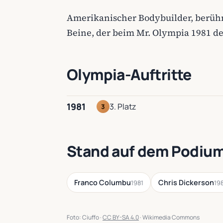
Amerikanischer Bodybuilder, berüh
Beine, der beim Mr. Olympia 1981 den
Olympia-Auftritte
1981
3. Platz
3
Stand auf dem Podium
Franco Columbu
Chris Dickerson
1981
19
Foto: Ciuffo ·
CC BY-SA 4.0
· Wikimedia Commons