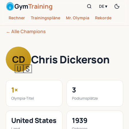
Gym
Training
DE ▾
Rechner
Trainingspläne
Mr. Olympia
Rekorde
← Alle Champions
Chris Dickerson
CD
🇺🇸
1×
3
Olympia-Titel
Podiumsplätze
United States
1939
Land
Geboren