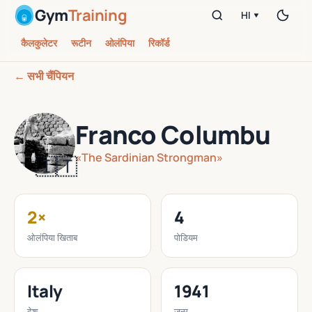
Gym
Training
HI ▾
कैलकुलेटर
रूटीन
ओलंपिया
रिकॉर्ड
← सभी चैंपियन
Franco Columbu
«The Sardinian Strongman»
🇮🇹
2×
4
ओलंपिया खिताब
पोडियम
Italy
1941
देश
जन्म