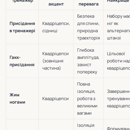
Тренажер
Найкраще
акцент
перевага
Безпека
Набору ма
Присідання
Квадріцепси,
для спини,
ніг як
в тренажері
сідниці
природна
альтернат
траєкторія
штанзі
Глибока
Квадріцепси
Цільової
Гакк-
амплітуда,
(зовнішня
роботи на
присідання
захист
частина)
квадріцеп
попереку
Повна
ізоляція,
Завершен
Жим
Квадріцепси
робота з
тренуванн
ногами
великими
квадріцепс
вагами
Ізоляція
Формуван