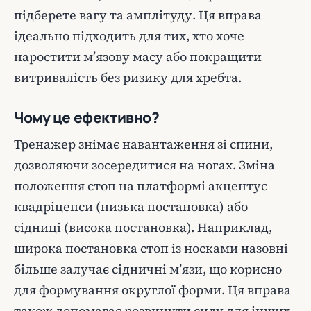
підберете вагу та амплітуду. Ця вправа
ідеально підходить для тих, хто хоче
наростити м’язову масу або покращити
витривалість без ризику для хребта.
Чому це ефективно?
Тренажер знімає навантаження зі спини,
дозволяючи зосередитися на ногах. Зміна
положення стоп на платформі акцентує
квадріцепси (низька постановка) або
сідниці (висока постановка). Наприклад,
широка постановка стоп із носками назовні
більше залучає сідничні м’язи, що корисно
для формування округлої форми. Ця вправа
також допомагає розвинути силу для інших