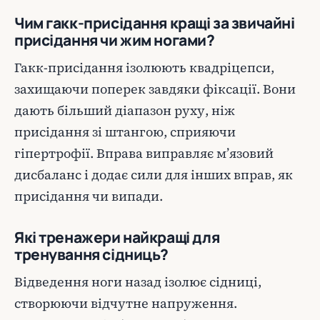
Чим гакк-присідання кращі за звичайні
присідання чи жим ногами?
Гакк-присідання ізолюють квадріцепси,
захищаючи поперек завдяки фіксації. Вони
дають більший діапазон руху, ніж
присідання зі штангою, сприяючи
гіпертрофії. Вправа виправляє м’язовий
дисбаланс і додає сили для інших вправ, як
присідання чи випади.
Які тренажери найкращі для
тренування сідниць?
Відведення ноги назад ізолює сідниці,
створюючи відчутне напруження.