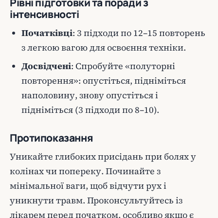
Рівні підготовки та поради з
інтенсивності
Початківці
: 3 підходи по 12–15 повторень
з легкою вагою для освоєння техніки.
Досвідчені
: Спробуйте «полуторні
повторення»: опустіться, підніміться
наполовину, знову опустіться і
підніміться (3 підходи по 8–10).
Протипоказання
Уникайте глибоких присідань при болях у
колінах чи попереку. Починайте з
мінімальної ваги, щоб відчути рух і
уникнути травм. Проконсультуйтесь із
лікарем перед початком, особливо якщо є