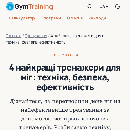
Gym
Training
UA ▾
Калькулятор
Програми
Олімпія
Рекорди
Головна
/
Тренування
/
4 найкращі тренажери для ніг:
техніка, безпека, ефективність
ТРЕНУВАННЯ
4 найкращі тренажери для
ніг: техніка, безпека,
ефективність
Дізнайтеся, як перетворити день ніг на
найефективніше тренування за
допомогою чотирьох ключових
тренажерів. Розбираємо техніку,