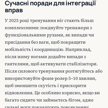
Сучасні поради для інтеграції
вправ
У 2025 році тренування ніг стають більш
комплексними: поєднуйте тренажери з
функціональними рухами, як випади чи
присідання без ваги, щоб покращити
мобільність і координацію. Наприклад,
після жиму ногами додайте випади з
гантелями, щоб активувати стабілізатори.
Після силового тренування розтягуйтесь або
використовуйте фоам-ролер 5–10 хвилин,
щоб зменшити скутість і прискорити
відновлення. Це особливо корисно, якщо ви
багато сидите чи займаєтесь бігом, адже
сильні ноги покращують повсякденну