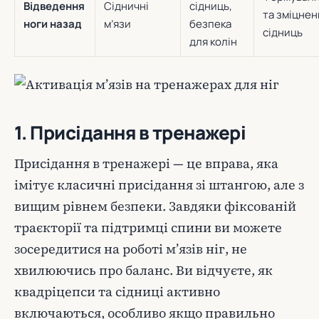
Відведення
Сідничні
сідниць,
та зміцнен
ноги назад
м’язи
безпека
сідниць
для колін
1. Присідання в тренажері
Присідання в тренажері — це вправа, яка
імітує класичні присідання зі штангою, але з
вищим рівнем безпеки. Завдяки фіксованій
траєкторії та підтримці спини ви можете
зосередитися на роботі м’язів ніг, не
хвилюючись про баланс. Ви відчуєте, як
квадріцепси та сідниці активно
включаються, особливо якщо правильно