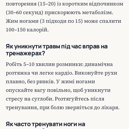
повторення (15–20) із коротким відпочинком
(30–60 секунд) прискорюють метаболізм.
Жим ногами (3 підходи по 15) може спалити
100–150 калорій.
Як уникнути травм під час вправ на
тренажерах?
Робіть 5–10 хвилин розминки: динамічна
розтяжка чи легке кардіо. Виконуйте рухи
плавно, без ривків. У жимі ногами
опускайте вагу повільно, щоб уникнути
стресу на суглоби. Розтягуйтесь після
тренування, при болю зверніться до лікаря.
Як часто тренувати ноги на