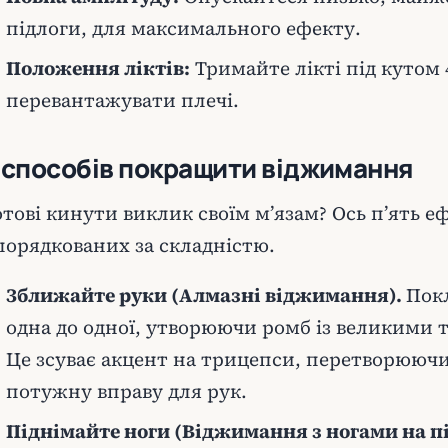
підлоги, для максимального ефекту.
Положення ліктів:
Тримайте лікті під кутом 4
перевантажувати плечі.
 способів покращити віджимання
отові кинути виклик своїм м’язам? Ось п’ять е
порядкованих за складністю.
Зближайте руки (Алмазні віджимання).
Покл
одна до одної, утворюючи ромб із великими 
Це зсуває акцент на трицепси, перетворююч
потужну вправу для рук.
Піднімайте ноги (Віджимання з ногами на п