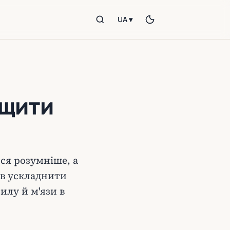
UA ▾
ащити
ся розумніше, а
ів ускладнити
илу й м'язи в