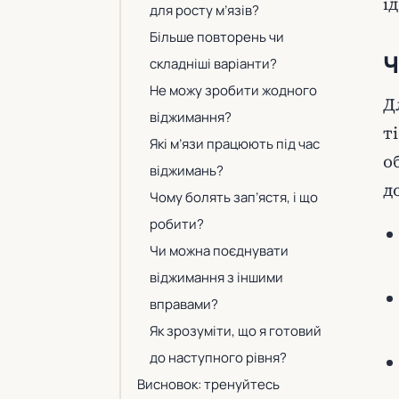
і
для росту м’язів?
Більше повторень чи
Ч
складніші варіанти?
Не можу зробити жодного
Д
віджимання?
т
Які м’язи працюють під час
о
віджимань?
д
Чому болять зап’ястя, і що
робити?
Чи можна поєднувати
віджимання з іншими
вправами?
Як зрозуміти, що я готовий
до наступного рівня?
Висновок: тренуйтесь