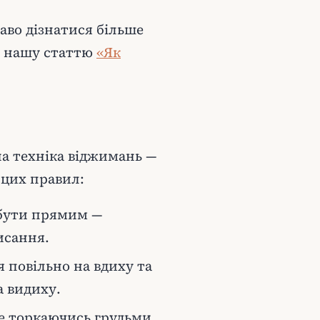
аво дізнатися більше
те нашу статтю
«Як
на техніка віджимань —
 цих правил:
є бути прямим —
исання.
я повільно на вдиху та
а видиху.
е торкаючись грудьми