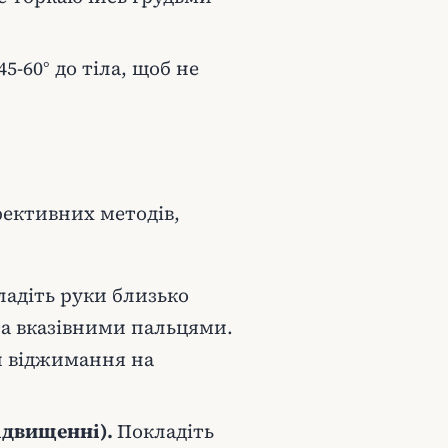
5-60° до тіла, щоб не
фективних методів,
адіть руки близько
та вказівними пальцями.
и віджимання на
ідвищенні).
Покладіть