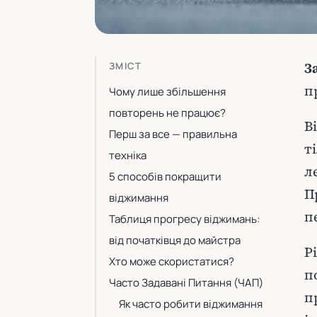
З
ЗМІСТ
п
Чому лише збільшення
повторень не працює?
В
Перш за все — правильна
т
техніка
л
5 способів покращити
П
віджимання
п
Таблиця прогресу віджимань:
від початківця до майстра
Р
Хто може скористатися?
п
Часто Задавані Питання (ЧАП)
п
Як часто робити віджимання