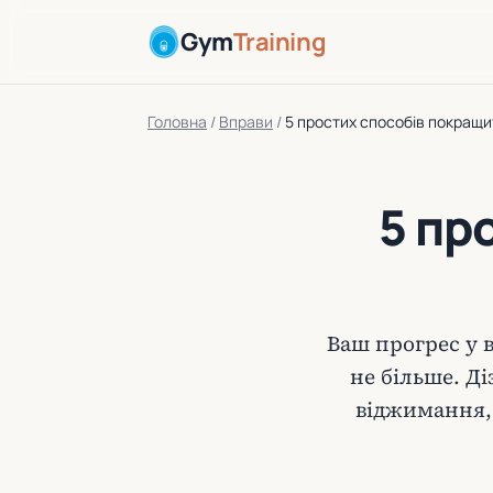
Gym
Training
Головна
/
Вправи
/
5 простих способів покращи
5 пр
Ваш прогрес у 
не більше. Д
віджимання, 