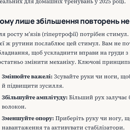
деальних для домашніх тренувань у 2025 році.
ому лише збільшення повторень н
ля росту м’язів (гіпертрофії) потрібен стимул.
ієї ж рутини послаблює цей стимул. Вам не по
бладнання, щоб ускладнити вправи на груди з
остатньо змінити механіку. Ключові принцип
Змінюйте важелі:
Зсувайте руки чи ноги, що
й підвищити зусилля.
Збільшуйте амплітуду:
Більший рух залучає 
волокон.
Зменшуйте опору:
Приберіть руку чи ногу, 
навантаження та активувати стабілізатори.