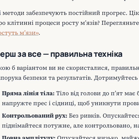
і методи забезпечують постійний прогрес. Цік
ро клітинні процеси росту м’язів? Переглянь
остуть м’язи»
.
ерш за все — правильна техніка
кою б варіантом ви не скористалися, правиль
апорука безпеки та результатів. Дотримуйтесь
Пряма лінія тіла:
Тіло від голови до п’ят ма
напружте прес і сідниці, щоб уникнути пров
Контрольований рух:
Без ривків. Опускайтес
піднімайтеся потужне, але контрольовано, н
Повна амплітуду:
Опускайтеся низько, майж