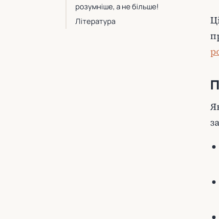
розумніше, а не більше!
Ц
Література
п
р
П
Я
з