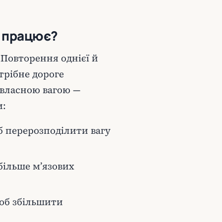
е працює?
 Повторення однієї й
трібне дороге
 власною вагою —
и:
б перерозподілити вагу
більше м’язових
щоб збільшити