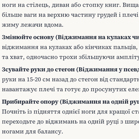
ноги на стілець, диван або стопку книг. Вищ
більше ваги на верхню частину грудей і плеч
жиму лежачи вдома.
Змінюйте основу (Віджимання на кулаках чи
віджимання на кулаках або кінчиках пальців,
та хват, одночасно трохи збільшуючи ампліт
Зсувайте руки до стегон (Віджимання у псе
руки на 15-20 см назад до стегон від стандарт
навантажує плечі та готує до просунутих еле
Прибирайте опору (Віджимання на одній руц
Почніть із підняття однієї ноги для кращої ста
переходьте до віджимань на одній руці з ши
ногами для балансу.