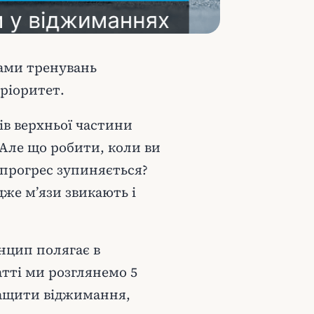
ами тренувань
пріоритет.
ів верхньої частини
. Але що робити, коли ви
а прогрес зупиняється?
дже м’язи звикають і
нцип полягає в
атті ми розглянемо 5
ращити віджимання,