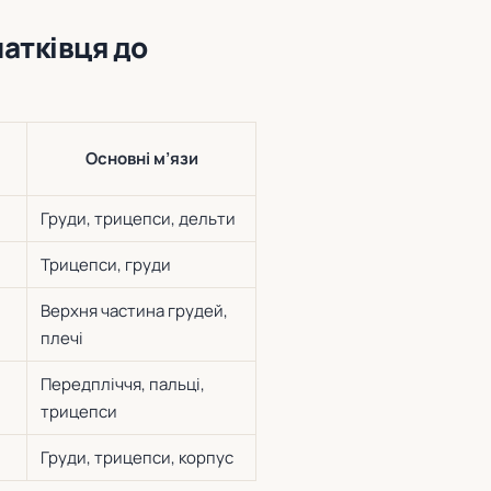
чатківця до
Основні м’язи
Груди, трицепси, дельти
Трицепси, груди
Верхня частина грудей,
плечі
Передпліччя, пальці,
трицепси
Груди, трицепси, корпус