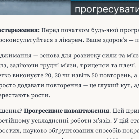
астереження:
Перед початком будь-якої прогр
роконсультуйтеся з лікарем. Ваше здоров’я — 
іджимання — основа для розвитку сили та м’яз
іла, задіюючи грудні м’язи, трицепси та плечі
егко виконуєте 20, 30 чи навіть 50 повторень, 
росто додавати повторення — це глухий кут, а
ерестають рости.
ішення?
Прогресивне навантаження
. Цей при
остійному ускладненні роботи м’язів. У цій ст
ростих, науково обґрунтованих способів пок