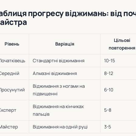
аблиця прогресу віджимань: від по
айстра
Цільові
Рівень
Варіація
повторення
Початківець
Стандартні віджимання
10-15
Середній
Алмазні віджимання
8-12
Віджимання з ногами на
Просунутий
6-10
підвищенні
Віджимання на кінчиках
Експерт
5-8
пальців
Майстер
Віджимання на одній руці
3-5