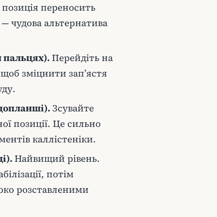
а позиція переносить
і — чудова альтернатива
 пальцях).
Перейдіть на
 щоб зміцнити зап’ястя
уду.
вдопланші).
Зсувайте
ної позиції. Це сильно
ментів каллістеніки.
і).
Найвищий рівень.
білізації, потім
роко розставленими