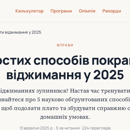
Калькулятор
Програми
Олімпія
Рекорди
ти віджимання у 2025
ВПРАВИ
остих способів покр
віджимання у 2025
віджиманнях зупинився? Настав час тренувати
ізнайтеся про 5 науково обґрунтованих способ
щоб подолати плато та збудувати справжню с
домашніх умовах.
13 вересня 2025 р.
· 5 хв читання · 224 переглядів