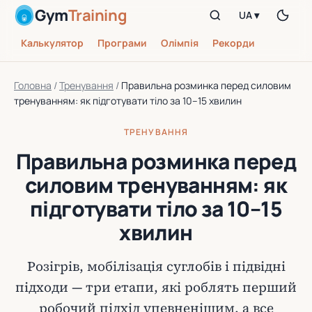
Gym
Training
UA ▾
Калькулятор
Програми
Олімпія
Рекорди
Головна
/
Тренування
/
Правильна розминка перед силовим
тренуванням: як підготувати тіло за 10–15 хвилин
ТРЕНУВАННЯ
Правильна розминка перед
силовим тренуванням: як
підготувати тіло за 10–15
хвилин
Розігрів, мобілізація суглобів і підвідні
підходи — три етапи, які роблять перший
робочий підхід упевненішим, а все