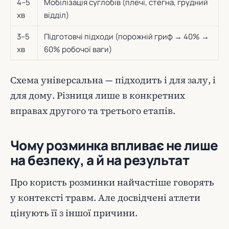
4–5
Мобілізація суглобів (плечі, стегна, грудний
хв
відділ)
3–5
Підготовчі підходи (порожній гриф → 40% →
хв
60% робочої ваги)
Схема універсальна — підходить і для залу, і
для дому. Різниця лише в конкретних
вправах другого та третього етапів.
Чому розминка впливає не лише
на безпеку, а й на результат
Про користь розминки найчастіше говорять
у контексті травм. Але досвідчені атлети
цінують її з іншої причини.