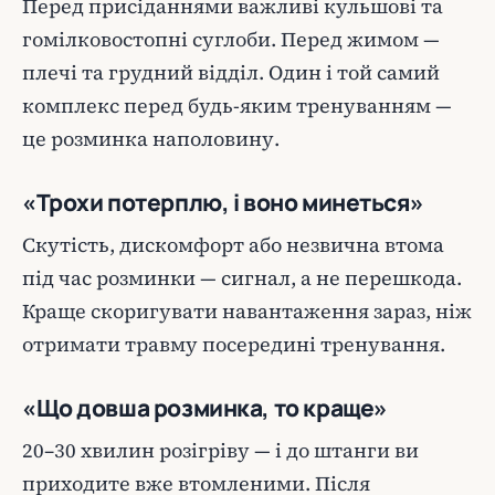
Перед присіданнями важливі кульшові та
гомілковостопні суглоби. Перед жимом —
плечі та грудний відділ. Один і той самий
комплекс перед будь-яким тренуванням —
це розминка наполовину.
«Трохи потерплю, і воно минеться»
Скутість, дискомфорт або незвична втома
під час розминки — сигнал, а не перешкода.
Краще скоригувати навантаження зараз, ніж
отримати травму посередині тренування.
«Що довша розминка, то краще»
20–30 хвилин розігріву — і до штанги ви
приходите вже втомленими. Після