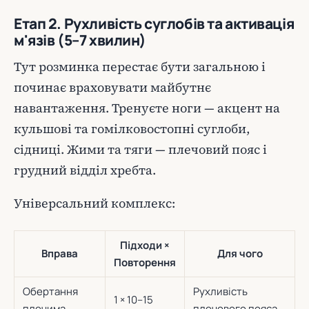
Етап 2. Рухливість суглобів та активація
м'язів (5–7 хвилин)
Тут розминка перестає бути загальною і
починає враховувати майбутнє
навантаження. Тренуєте ноги — акцент на
кульшові та гомілковостопні суглоби,
сідниці. Жими та тяги — плечовий пояс і
грудний відділ хребта.
Універсальний комплекс:
Підходи ×
Вправа
Для чого
Повторення
Обертання
Рухливість
1 × 10–15
плечима
плечового пояса