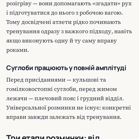
розігріву — вони допомагають «згадати» рух
і підготуватися до нього з робочою вагою.
Тому досвідчені атлети рідко починають
тренування одразу з важкого підходу, навіть
якщо виконують одну й ту саму вправу
роками.
Суглоби працюють у повній амплітуді
Перед присіданнями — кульшові та
гомілковостопні суглоби, перед жимом
лежачи — плечовий пояс і грудний відділ.
Універсальної розминки не існує: конкретні
вправи завжди залежать від тренування.
Три етапи розминки: від