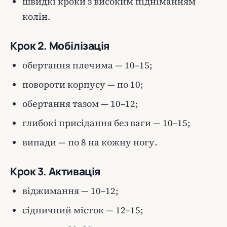
швидкі кроки з високим підніманням
колін.
Крок 2. Мобілізація
обертання плечима — 10–15;
повороти корпусу — по 10;
обертання тазом — 10–12;
глибокі присідання без ваги — 10–15;
випади — по 8 на кожну ногу.
Крок 3. Активація
віджимання — 10–12;
сідничний місток — 12–15;