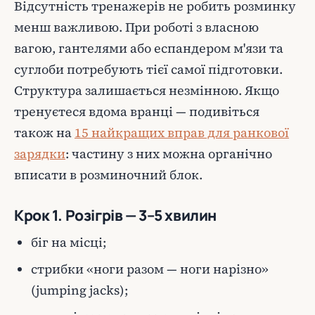
Відсутність тренажерів не робить розминку
менш важливою. При роботі з власною
вагою, гантелями або еспандером м'язи та
суглоби потребують тієї самої підготовки.
Структура залишається незмінною. Якщо
тренуєтеся вдома вранці — подивіться
також на
15 найкращих вправ для ранкової
зарядки
: частину з них можна органічно
вписати в розминочний блок.
Крок 1. Розігрів — 3–5 хвилин
біг на місці;
стрибки «ноги разом — ноги нарізно»
(jumping jacks);