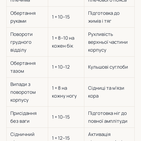
Обертання
Підготовка до
1 × 10–15
руками
жимів і тяг
Повороти
Рухливість
1 × 8–10 на
грудного
верхньої частини
кожен бік
відділу
корпусу
Обертання
1 × 10–12
Кульшові суглоби
тазом
Випади з
1 × 8 на
Сідниці та м'язи
поворотом
кожну ногу
кора
корпусу
Присідання
Підготовка ніг до
1 × 10–15
без ваги
повної амплітуди
Сідничний
Активація
1 × 12–15