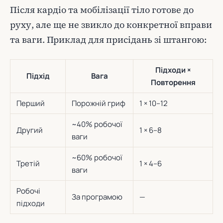
Після кардіо та мобілізації тіло готове до
руху, але ще не звикло до конкретної вправи
та ваги. Приклад для присідань зі штангою:
Підходи ×
Підхід
Вага
Повторення
Перший
Порожній гриф
1 × 10–12
~40% робочої
Другий
1 × 6–8
ваги
~60% робочої
Третій
1 × 4–6
ваги
Робочі
За програмою
—
підходи