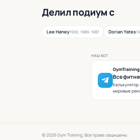
Делил подиум с
Lee Haney
Dorian Yates
1990, 1989, 1987
1
НАШ БОТ
GymTrainin
Все фитне
Калькулятор 
мировые реко
© 2026 Gym Training. Все права защищены.