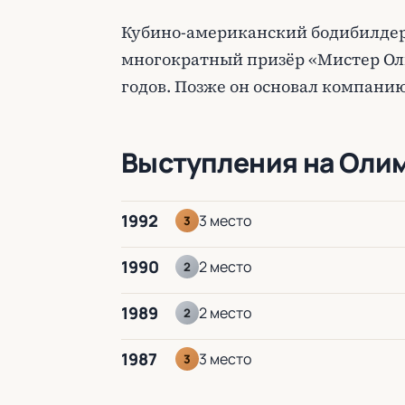
Кубино-американский бодибилдер
многократный призёр «Мистер Оли
годов. Позже он основал компанию
Выступления на Оли
1992
3 место
3
1990
2 место
2
1989
2 место
2
1987
3 место
3