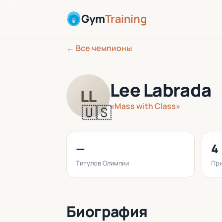
Gym
Training
← Все чемпионы
Lee Labrada
LL
«Mass with Class»
🇺🇸
—
4
Титулов Олимпии
При
Биография