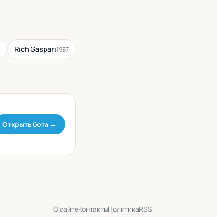
Rich Gaspari
1987
Открыть бота →
О сайте
Контакты
Политика
RSS