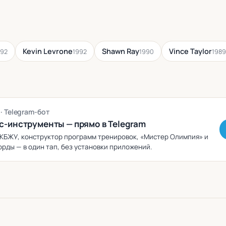
Kevin Levrone
Shawn Ray
Vince Taylor
992
1992
1990
1989
g
· Telegram-бот
с-инструменты — прямо в Telegram
КБЖУ, конструктор программ тренировок, «Мистер Олимпия» и
рды — в один тап, без установки приложений.