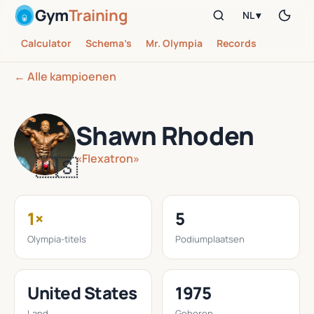
Gym
Training
NL ▾
Calculator
Schema’s
Mr. Olympia
Records
← Alle kampioenen
Shawn Rhoden
«Flexatron»
🇺🇸
1×
5
Olympia-titels
Podiumplaatsen
United States
1975
Land
Geboren