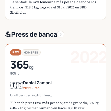
La sentadilla raw femenina más pesada de todos los
tiempos: 318.5 kg, lograda el 31 Jan 2026 en SBD
Sheffield.
💪
Press de banca
3
2022
RAW
HOMBRES
365
kg
805 lb
Danial Zamani
🇮🇷
2022 · Iran
Unofficial (training lift, filmed)
El bench press raw más pesado jamás grabado, 365 kg
(804.7 lb); primer humano en hacer 800 lb raw.