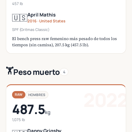
457 lb
April Mathis
🇺🇸
2016 · United States
SPF (Gritmas Classic)
El bench press raw femenino más pesado de todos los
tiempos (sin camisa), 207.5 kg (457.5 lb).
🏋️
Peso muerto
4
2022
RAW
HOMBRES
487.5
kg
1,075 lb
Danny Grigsby