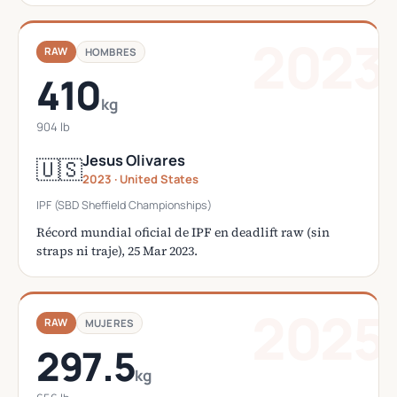
2023
RAW
HOMBRES
410
kg
904 lb
Jesus Olivares
🇺🇸
2023 · United States
IPF (SBD Sheffield Championships)
Récord mundial oficial de IPF en deadlift raw (sin
straps ni traje), 25 Mar 2023.
2025
RAW
MUJERES
297.5
kg