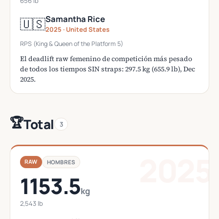
656 lb
Samantha Rice
🇺🇸
2025 · United States
RPS (King & Queen of the Platform 5)
El deadlift raw femenino de competición más pesado
de todos los tiempos SIN straps: 297.5 kg (655.9 lb), Dec
2025.
🏆
Total
3
2025
RAW
HOMBRES
1153.5
kg
2,543 lb