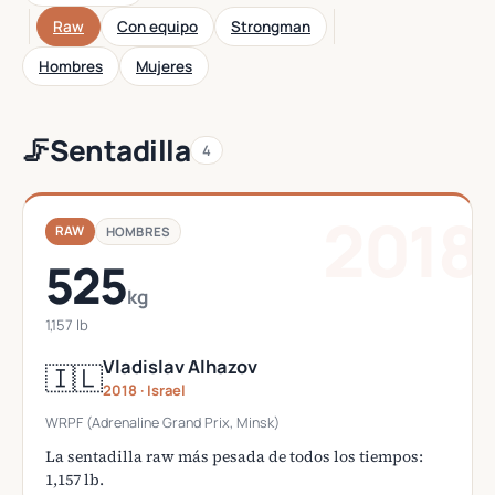
Raw
Con equipo
Strongman
Hombres
Mujeres
🦵
Sentadilla
4
2018
RAW
HOMBRES
525
kg
1,157 lb
Vladislav Alhazov
🇮🇱
2018 · Israel
WRPF (Adrenaline Grand Prix, Minsk)
La sentadilla raw más pesada de todos los tiempos:
1,157 lb.