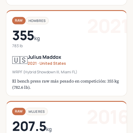
2021
RAW
HOMBRES
355
kg
783 lb
Julius Maddox
🇺🇸
2021 · United States
WRPF (Hybrid Showdown III, Miami FL)
El bench press raw más pesado en competición: 355 kg
(782.6 lb).
2016
RAW
MUJERES
207.5
kg