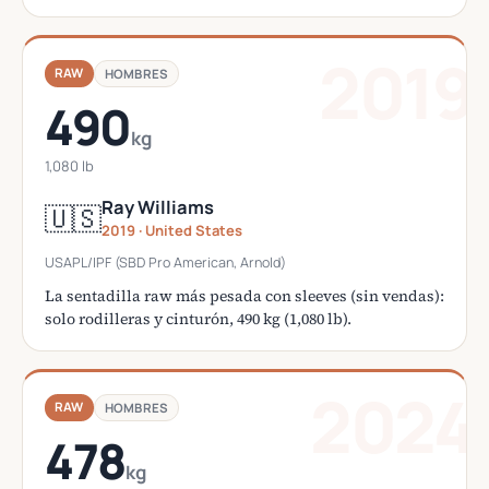
2019
RAW
HOMBRES
490
kg
1,080 lb
Ray Williams
🇺🇸
2019 · United States
USAPL/IPF (SBD Pro American, Arnold)
La sentadilla raw más pesada con sleeves (sin vendas):
solo rodilleras y cinturón, 490 kg (1,080 lb).
2024
RAW
HOMBRES
478
kg