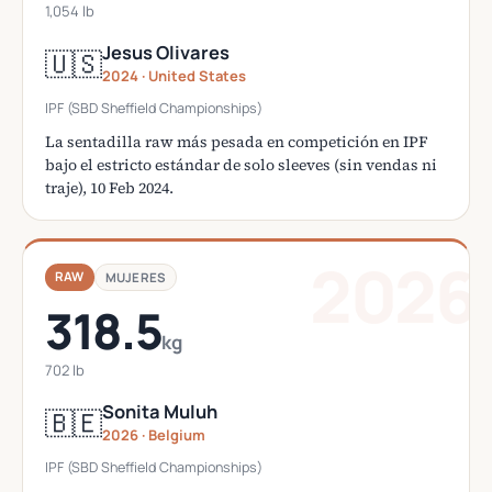
1,054 lb
Jesus Olivares
🇺🇸
2024 · United States
IPF (SBD Sheffield Championships)
La sentadilla raw más pesada en competición en IPF
bajo el estricto estándar de solo sleeves (sin vendas ni
traje), 10 Feb 2024.
2026
RAW
MUJERES
318.5
kg
702 lb
Sonita Muluh
🇧🇪
2026 · Belgium
IPF (SBD Sheffield Championships)