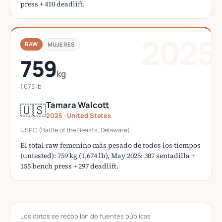
press + 410 deadlift.
2025
RAW
MUJERES
759
kg
1,673 lb
Tamara Walcott
🇺🇸
2025 · United States
USPC (Battle of the Beasts, Delaware)
El total raw femenino más pesado de todos los tiempos
(untested): 759 kg (1,674 lb), May 2025: 307 sentadilla +
155 bench press + 297 deadlift.
Los datos se recopilan de fuentes públicas