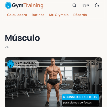
Gym
Training
ES ▾
Calculadora
Rutinas
Mr. Olympia
Récords
Músculo
24