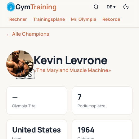
Gym
Training
DE ▾
Rechner
Trainingspläne
Mr. Olympia
Rekorde
← Alle Champions
Kevin Levrone
«The Maryland Muscle Machine»
🇺🇸
—
7
Olympia-Titel
Podiumsplätze
United States
1964
Land
Geboren