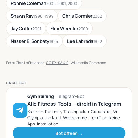
Ronnie Coleman
2002, 2001, 2000
Shawn Ray
Chris Cormier
1996, 1994
2002
Jay Cutler
Flex Wheeler
2001
2000
Nasser El Sonbaty
Lee Labrada
1995
1992
Foto: Gian LeSbuasser ·
CC BY-SA 4.0
· Wikimedia Commons
UNSER BOT
GymTraining
· Telegram-Bot
Alle Fitness-Tools — direkt in Telegram
Kalorien-Rechner, Trainingsplan-Generator, Mr.
Olympia und Kraft-Weltrekorde — ein Tipp, keine
App-Installation.
Bot öffnen →