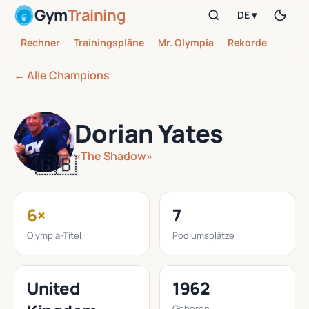
Gym
Training
DE ▾
Rechner
Trainingspläne
Mr. Olympia
Rekorde
← Alle Champions
Dorian Yates
«The Shadow»
🇬🇧
6×
7
Olympia-Titel
Podiumsplätze
United
1962
Geboren