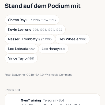
Stand auf dem Podium mit
Shawn Ray
1997, 1996, 1994, 1993
Kevin Levrone
1996, 1995, 1994, 1992
Nasser El Sonbaty
Flex Wheeler
1997, 1995
1993
Lee Labrada
Lee Haney
1992
1991
Vince Taylor
1991
Foto: Beaverino ·
CC BY-SA 4.0
· Wikimedia Commons
UNSER BOT
GymTraining
· Telegram-Bot