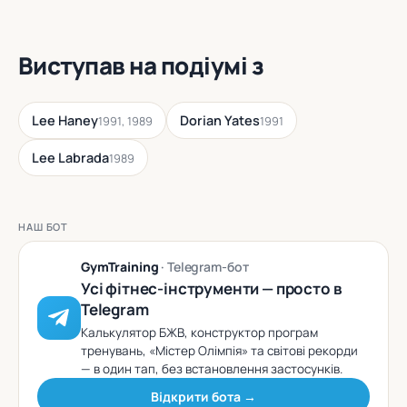
Виступав на подіумі з
Lee Haney
Dorian Yates
1991, 1989
1991
Lee Labrada
1989
НАШ БОТ
GymTraining
· Telegram-бот
Усі фітнес-інструменти — просто в
Telegram
Калькулятор БЖВ, конструктор програм
тренувань, «Містер Олімпія» та світові рекорди
— в один тап, без встановлення застосунків.
Відкрити бота →