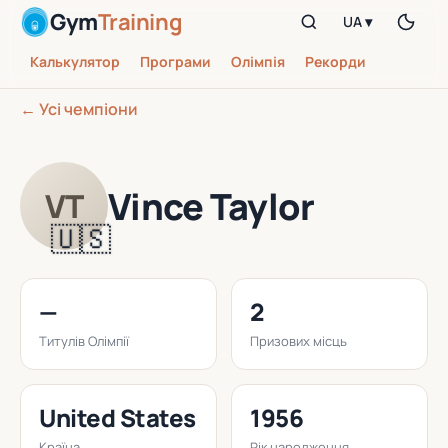
Gym
Training
UA ▾
Калькулятор
Програми
Олімпія
Рекорди
← Усі чемпіони
Vince Taylor
VT
🇺🇸
—
2
Титулів Олімпії
Призових місць
United States
1956
Країна
Рік народження