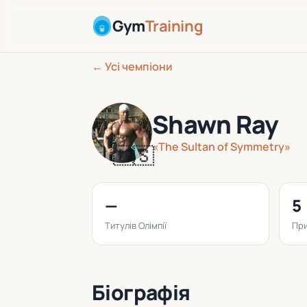
Gym
Training
← Усі чемпіони
Shawn Ray
«The Sultan of Symmetry»
🇺🇸
—
5
Титулів Олімпії
При
Біографія