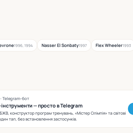
Levrone
Nasser El Sonbaty
Flex Wheeler
1996, 1994
1997
1993
g
· Telegram-бот
-інструменти — просто в Telegram
БЖВ, конструктор програм тренувань, «Містер Олімпія» та світові
один тап, без встановлення застосунків.