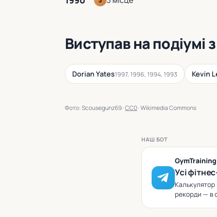
1990
3
Виступав на подіумі з
Dorian Yates
Kevin 
1997, 1996, 1994, 1993
Фото: Scousegunz69 ·
CC0
· Wikimedia Commons
НАШ БОТ
GymTrainin
Усі фітнес
Калькулятор 
рекорди — в 