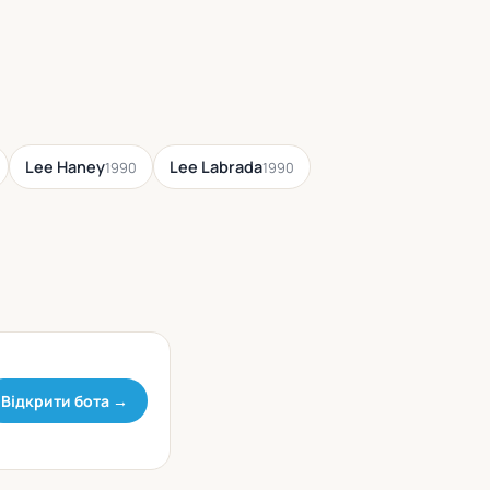
Lee Haney
Lee Labrada
1990
1990
Відкрити бота →