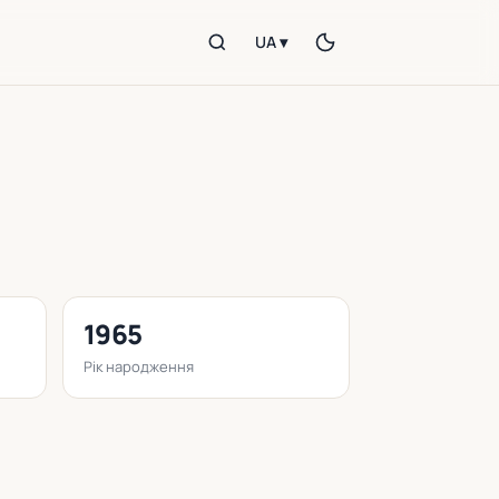
UA ▾
1965
Рік народження