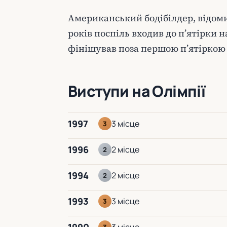
Американський бодібілдер, відом
років поспіль входив до п’ятірки 
фінішував поза першою п’ятіркою 
Виступи на Олімпії
1997
3 місце
3
1996
2 місце
2
1994
2 місце
2
1993
3 місце
3
3 місце