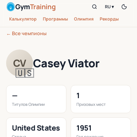
Gym
Training
RU ▾
Калькулятор
Программы
Олимпия
Рекорды
← Все чемпионы
Casey Viator
CV
🇺🇸
—
1
Титулов Олимпии
Призовых мест
United States
1951
Страна
Год рождения