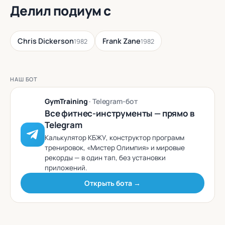
Делил подиум с
Chris Dickerson
Frank Zane
1982
1982
НАШ БОТ
GymTraining
· Telegram-бот
Все фитнес-инструменты — прямо в
Telegram
Калькулятор КБЖУ, конструктор программ
тренировок, «Мистер Олимпия» и мировые
рекорды — в один тап, без установки
приложений.
Открыть бота →