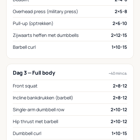
Overhead press (military press)
2×5-8
Pull-up (optrekken)
2×6-10
Zijwaarts heffen met dumbbells
2×12-15
Barbell curl
1×10-15
Dag 3 — Full body
~40 min ca.
Front squat
2×8-12
Incline bankdrukken (barbell)
2×8-12
Single-arm dumbbell row
2×10-12
Hip thrust met barbell
2×10-12
Dumbbell curl
1×10-15