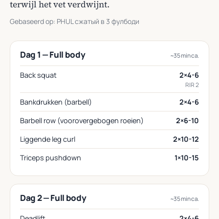
terwijl het vet verdwijnt.
Gebaseerd op: PHUL сжатый в 3 фулбоди
Dag 1 — Full body
~35 min ca.
Back squat
2×4-6
RIR 2
Bankdrukken (barbell)
2×4-6
Barbell row (voorovergebogen roeien)
2×6-10
Liggende leg curl
2×10-12
Triceps pushdown
1×10-15
Dag 2 — Full body
~35 min ca.
Deadlift
2×4-6