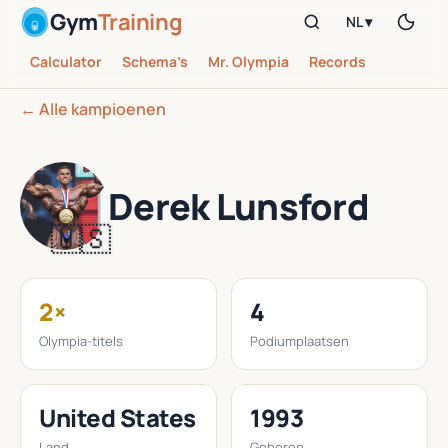
Gym
Training
NL ▾
Calculator
Schema’s
Mr. Olympia
Records
← Alle kampioenen
Derek Lunsford
🇺🇸
2×
4
Olympia-titels
Podiumplaatsen
United States
1993
Land
Geboren