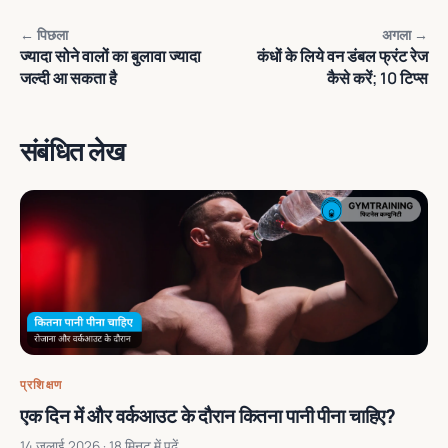
← पिछला
अगला →
ज्‍यादा सोने वालों का बुलावा ज्‍यादा
कंधों के लिये वन डंबल फ्रंट रेज
जल्‍दी आ सकता है
कैसे करें; 10 टिप्‍स
संबंधित लेख
प्रशिक्षण
एक दिन में और वर्कआउट के दौरान कितना पानी पीना चाहिए?
14 जुलाई 2026
· 18 मिनट में पढ़ें