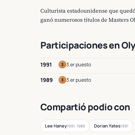
Culturista estadounidense que quedó
ganó numerosos títulos de Masters O
Participaciones en Ol
1991
3.er puesto
3
1989
3.er puesto
3
Compartió podio con
Lee Haney
Dorian Yates
1991, 1989
1991