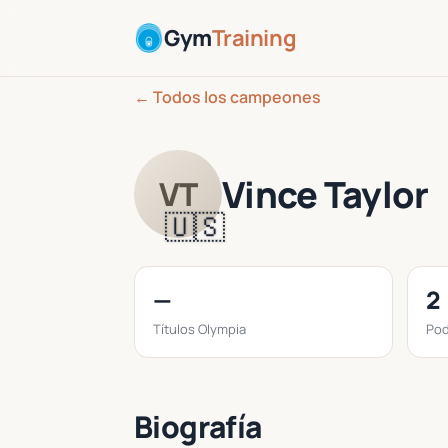
Gym
Training
← Todos los campeones
Vince Taylor
VT
🇺🇸
—
2
Títulos Olympia
Pod
Biografía