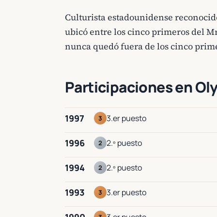
Culturista estadounidense reconocido 
ubicó entre los cinco primeros del M
nunca quedó fuera de los cinco prime
Participaciones en Ol
1997
3.er puesto
3
1996
2.º puesto
2
1994
2.º puesto
2
1993
3.er puesto
3
3.er puesto