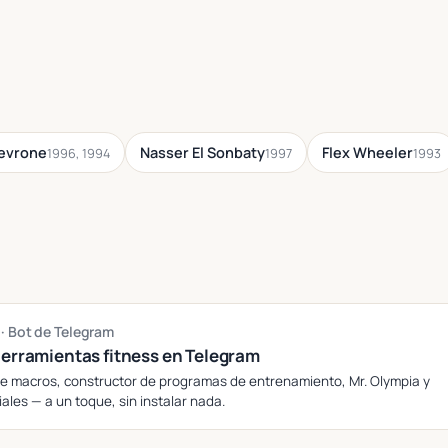
Levrone
Nasser El Sonbaty
Flex Wheeler
1996, 1994
1997
1993
g
· Bot de Telegram
herramientas fitness en Telegram
e macros, constructor de programas de entrenamiento, Mr. Olympia y
ales — a un toque, sin instalar nada.