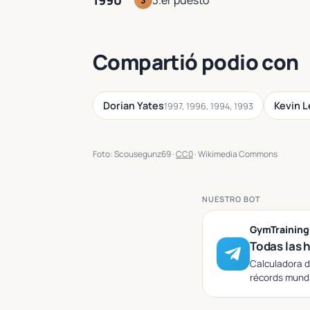
1990
3
Compartió podio con
Dorian Yates
Kevin 
1997, 1996, 1994, 1993
Foto: Scousegunz69 ·
CC0
· Wikimedia Commons
NUESTRO BOT
GymTrainin
Todas las 
Calculadora d
récords mundi