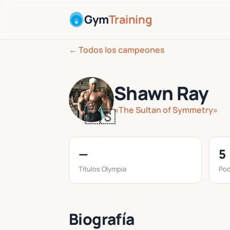
Gym
Training
← Todos los campeones
Shawn Ray
«The Sultan of Symmetry»
🇺🇸
—
5
Títulos Olympia
Pod
Biografía