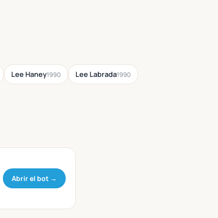
Lee Haney
Lee Labrada
1990
1990
Abrir el bot →