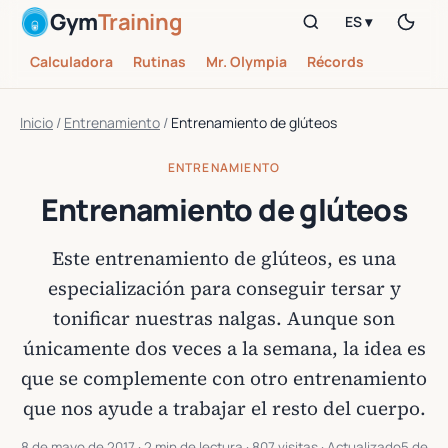
Gym
Training
ES ▾
Calculadora
Rutinas
Mr. Olympia
Récords
Inicio
/
Entrenamiento
/
Entrenamiento de glúteos
ENTRENAMIENTO
Entrenamiento de glúteos
Este entrenamiento de glúteos, es una
especialización para conseguir tersar y
tonificar nuestras nalgas. Aunque son
únicamente dos veces a la semana, la idea es
que se complemente con otro entrenamiento
que nos ayude a trabajar el resto del cuerpo.
8 de mayo de 2017
· 2 min de lectura · 807 visitas · Actualizado
5 de