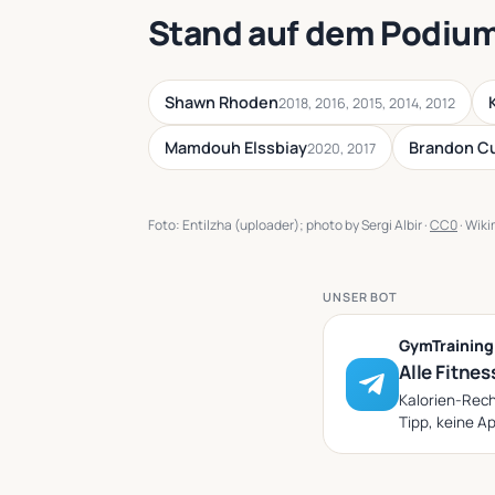
Stand auf dem Podium
Shawn Rhoden
2018, 2016, 2015, 2014, 2012
Mamdouh Elssbiay
Brandon C
2020, 2017
Foto: Entilzha (uploader); photo by Sergi Albir ·
CC0
· Wik
UNSER BOT
GymTrainin
Alle Fitnes
Kalorien-Rech
Tipp, keine Ap