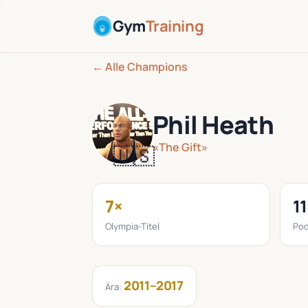
Gym
Training
← Alle Champions
Phil Heath
«The Gift»
🇺🇸
7×
11
Olympia-Titel
Pod
2011–2017
Ära: