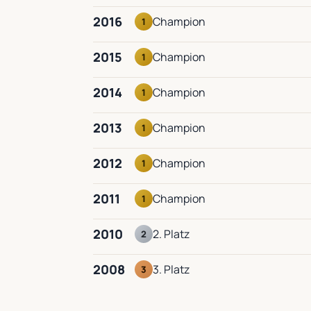
2016
Champion
1
2015
Champion
1
2014
Champion
1
2013
Champion
1
2012
Champion
1
2011
Champion
1
2010
2. Platz
2
2008
3. Platz
3