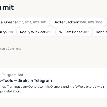
 mit
Kai Greene
Dexter Jackson
2014, 2013, 2012, 2011
2016, 2015, 2008
urry
Roelly Winklaar
William Bonac
Dennis
2020
2018
2017
imedia Commons
g
· Telegram-Bot
s-Tools — direkt in Telegram
ner, Trainingsplan-Generator, Mr. Olympia und Kraft-Weltrekorde — ein
p-Installation.