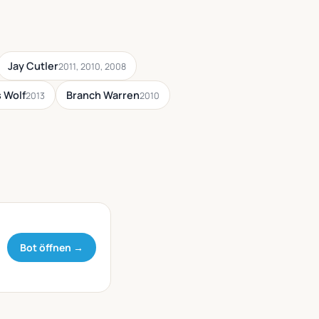
Jay Cutler
2011, 2010, 2008
 Wolf
Branch Warren
2013
2010
Bot öffnen →