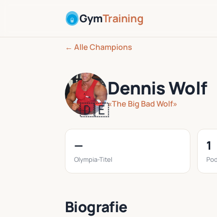
Gym
Training
← Alle Champions
Dennis Wolf
«The Big Bad Wolf»
🇩🇪
—
1
Olympia-Titel
Pod
Biografie