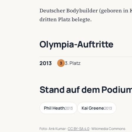
Deutscher Bodybuilder (geboren in K
dritten Platz belegte.
Olympia-Auftritte
2013
3. Platz
3
Stand auf dem Podium
Phil Heath
Kai Greene
2013
2013
Foto: Ank Kumar ·
CC BY-SA 4.0
· Wikimedia Commons