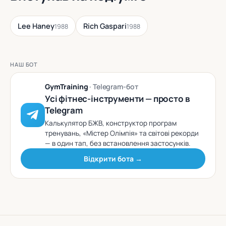
Lee Haney
Rich Gaspari
1988
1988
НАШ БОТ
GymTraining
· Telegram-бот
Усі фітнес-інструменти — просто в
Telegram
Калькулятор БЖВ, конструктор програм
тренувань, «Містер Олімпія» та світові рекорди
— в один тап, без встановлення застосунків.
Відкрити бота →