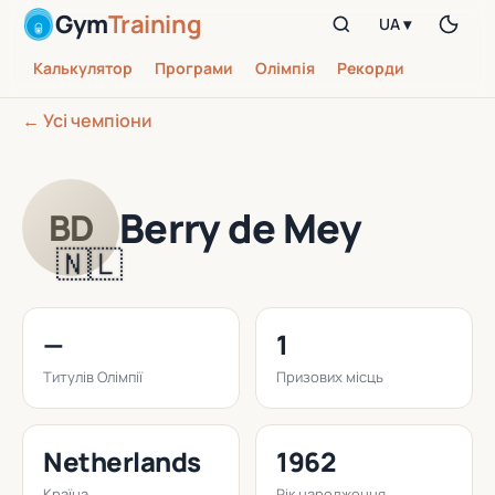
Gym
Training
UA ▾
Калькулятор
Програми
Олімпія
Рекорди
← Усі чемпіони
Berry de Mey
BD
🇳🇱
—
1
Титулів Олімпії
Призових місць
Netherlands
1962
Країна
Рік народження