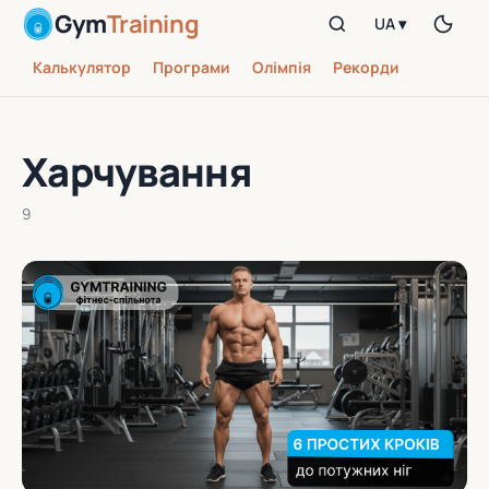
Gym
Training
UA ▾
Калькулятор
Програми
Олімпія
Рекорди
Харчування
9