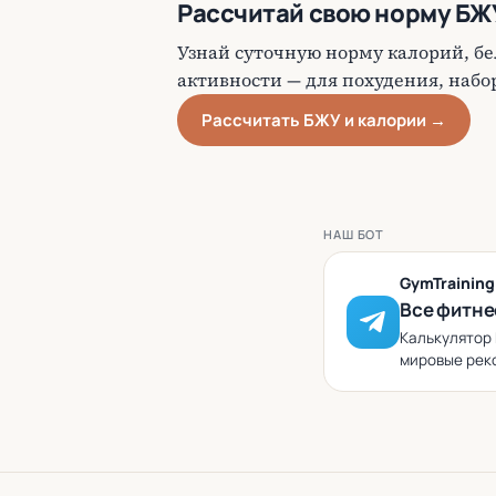
Рассчитай свою норму БЖ
Узнай суточную норму калорий, бел
активности — для похудения, наб
Рассчитать БЖУ и калории →
НАШ БОТ
GymTrainin
Все фитне
Калькулятор 
мировые реко