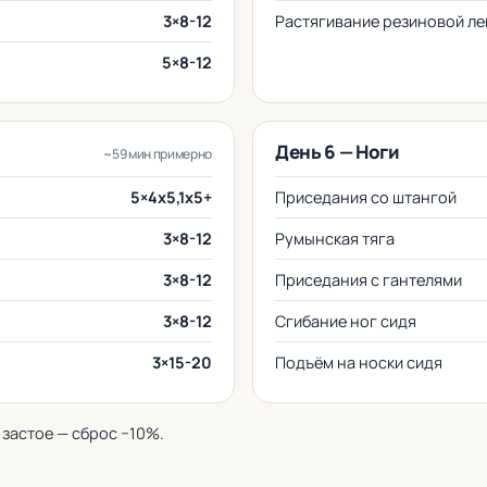
3×8-12
Растягивание резиновой ле
5×8-12
День 6 — Ноги
~59 мин примерно
5×4x5,1x5+
Приседания со штангой
3×8-12
Румынская тяга
3×8-12
Приседания с гантелями
3×8-12
Сгибание ног сидя
3×15-20
Подъём на носки сидя
 застое — сброс −10%.