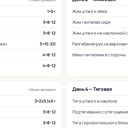
1×5+
Жим штанги лёжа
3×8-12
Жим гантелей сидя
3×8-12
Жим штанги на наклонной 
чка»
5×15-20
Разгибание рук на верхнем
4×8-12
Махи гантелями в стороны
4×8-12
День 4 — Тяговая
~56 мин примерно
3×2x5,1x5+
Тяга штанги в наклоне
3×8-12
Подтягивания с отягощени
3×8-12
Тяга горизонтального блок