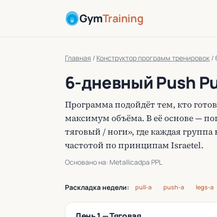
Gym
Training
Главная
/
Конструктор программ тренировок
/
6-дневный Push Pul
Программа подойдёт тем, кто готов
максимум объёма. В её основе — по
тяговый / ноги», где каждая групп
частотой по принципам Israetel.
Основано на: Metallicadpa PPL
Раскладка недели:
pull-a
push-a
legs-a
День 1 — Тяговая