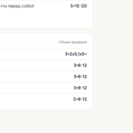
нты перед собой
5×15-20
~56 мин примерно
3×2x5,1x5+
3×8-12
3×8-12
3×8-12
5×8-12