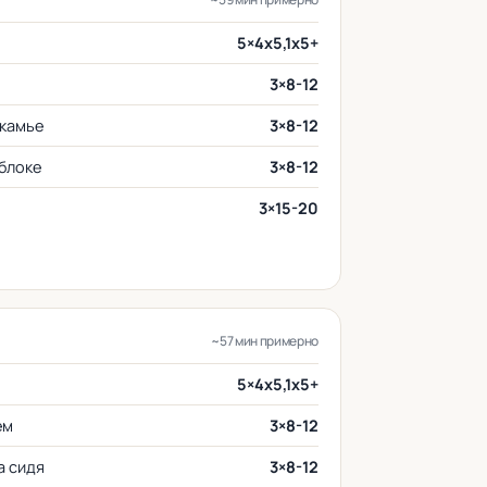
5×4x5,1x5+
3×8-12
скамье
3×8-12
 блоке
3×8-12
3×15-20
~57 мин примерно
5×4x5,1x5+
ем
3×8-12
а сидя
3×8-12