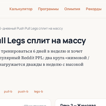
Калькулятор
Программы
Олимпия
Рекорды
6-дневный Push Pull Legs сплит на массу
l Legs сплит на массу
 тренироваться 6 дней в неделю и хочет
пулярный Reddit PPL: два круга «жимовой /
а нагружается дважды в неделю с высокой
pull-b
push-b
legs-b
День 2 — Жимовая
~59 мин примерно