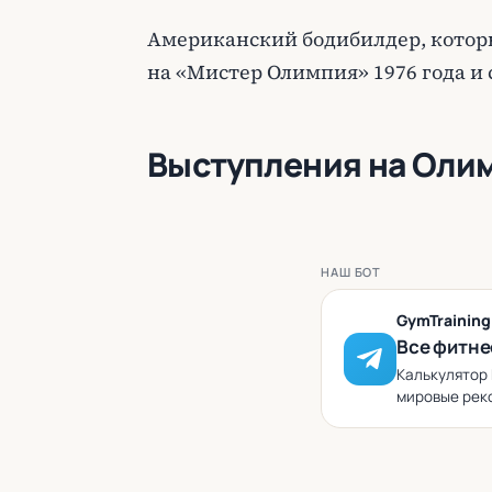
Американский бодибилдер, котор
на «Мистер Олимпия» 1976 года и 
Выступления на Оли
НАШ БОТ
GymTrainin
Все фитне
Калькулятор 
мировые реко