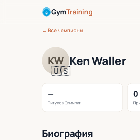
Gym
Training
← Все чемпионы
Ken Waller
KW
🇺🇸
—
0
Титулов Олимпии
При
Биография