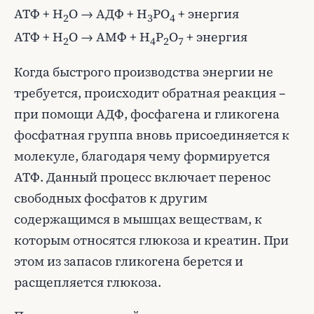
АТФ + H
O → АДФ + H
PO
+ энергия
2
3
4
АТФ + H
O → АМФ + H
P
O
+ энергия
2
4
2
7
Когда быстрого производства энергии не
требуется, происходит обратная реакция –
при помощи АДФ, фосфагена и гликогена
фосфатная группа вновь присоединяется к
молекуле, благодаря чему формируется
АТФ. Данный процесс включает перенос
свободных фосфатов к другим
содержащимся в мышцах веществам, к
которым относятся глюкоза и креатин. При
этом из запасов гликогена берется и
расщепляется глюкоза.