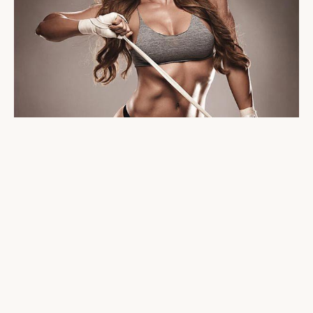
РАЗНОЕ
Женская фигура с нуля - часть шестая:
комплекс "Все тело в дело"
31 января 2017 г.
· 10 мин чтения