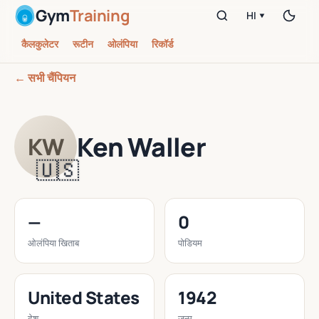
Gym
Training
HI ▾
कैलकुलेटर
रूटीन
ओलंपिया
रिकॉर्ड
← सभी चैंपियन
Ken Waller
KW
🇺🇸
—
0
ओलंपिया खिताब
पोडियम
United States
1942
देश
जन्म