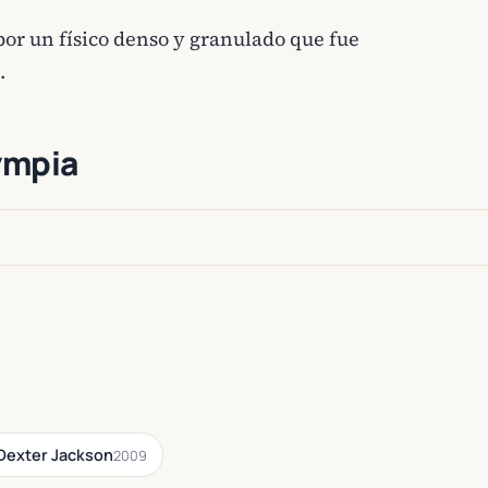
or un físico denso y granulado que fue
.
ympia
Dexter Jackson
2009