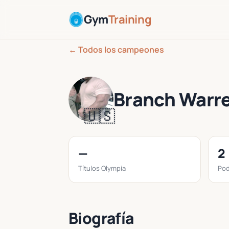
Gym
Training
← Todos los campeones
Branch Warr
🇺🇸
—
2
Títulos Olympia
Pod
Biografía