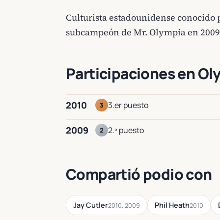
Culturista estadounidense conocido p
subcampeón de Mr. Olympia en 2009
Participaciones en Ol
2010
3.er puesto
3
2009
2.º puesto
2
Compartió podio con
Jay Cutler
Phil Heath
2010, 2009
2010