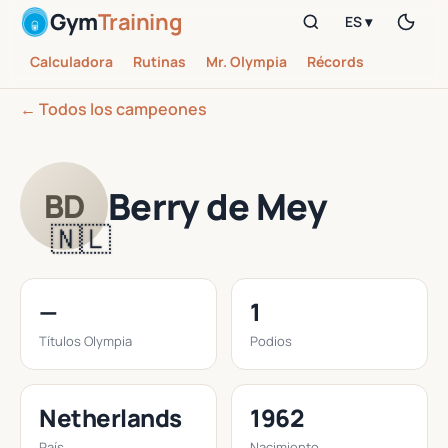
Gym
Training
ES ▾
Calculadora
Rutinas
Mr. Olympia
Récords
← Todos los campeones
Berry de Mey
BD
🇳🇱
—
1
Títulos Olympia
Podios
Netherlands
1962
País
Nacimiento