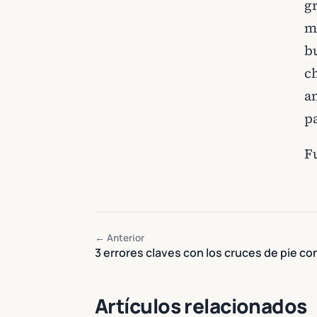
g
m
b
c
an
pa
F
← Anterior
3 errores claves con los cruces de pie co
Artículos relacionados