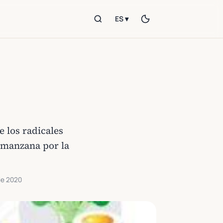
ES ▾
 los radicales
a manzana por la
de 2020