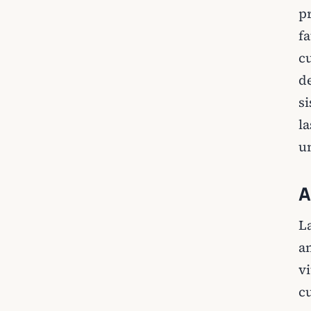
p
fa
cu
de
s
l
u
A
L
a
v
c