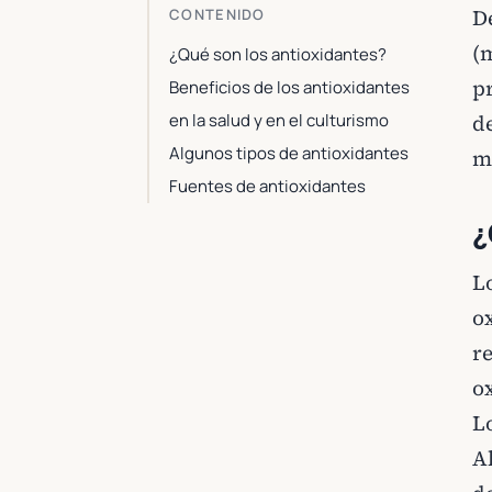
D
CONTENIDO
(m
¿Qué son los antioxidantes?
p
Beneficios de los antioxidantes
en la salud y en el culturismo
d
Algunos tipos de antioxidantes
m
Fuentes de antioxidantes
¿
L
o
r
ox
Lo
A