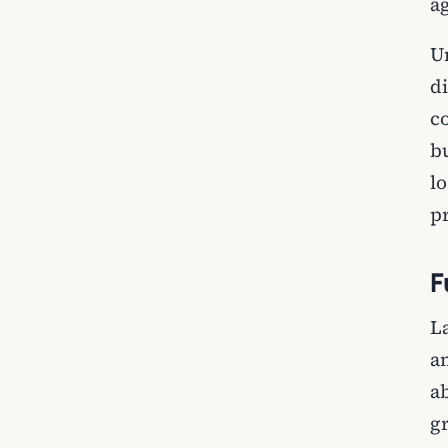
a
U
d
c
b
lo
p
F
L
a
a
g