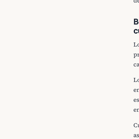
de
B
c
L
p
c
Lo
e
e
e
C
as