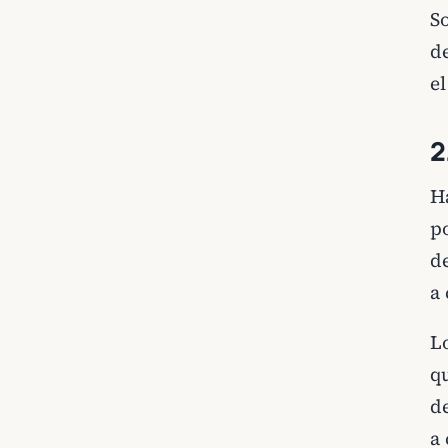
S
d
el
2
Ha
p
de
a
L
q
d
a 