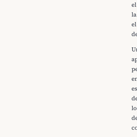
el
l
e
d
U
a
p
e
e
de
lo
d
c