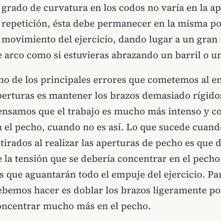
 grado de curvatura en los codos no varía en la a
a repetición, ésta debe permanecer en la misma p
l movimiento del ejercicio, dando lugar a un gra
e arco como si estuvieras abrazando un barril o un
no de los principales errores que cometemos al en
perturas es mantener los brazos demasiado rígido
ensamos que el trabajo es mucho más intenso y
n el pecho, cuando no es así. Lo que sucede cuan
stirados al realizar las aperturas de pecho es que
 la tensión que se debería concentrar en el pecho
s que aguantarán todo el empuje del ejercicio. Par
ebemos hacer es doblar los brazos ligeramente por
oncentrar mucho más en el pecho.