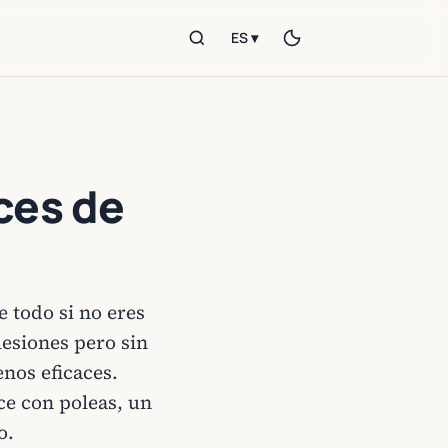
ES ▾
uces de
 todo si no eres
lesiones pero sin
nos eficaces.
ce con poleas, un
o.