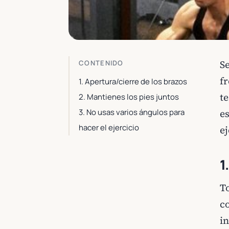
S
CONTENIDO
f
1. Apertura/cierre de los brazos
t
2. Mantienes los pies juntos
3. No usas varios ángulos para
es
hacer el ejercicio
e
1
T
c
i