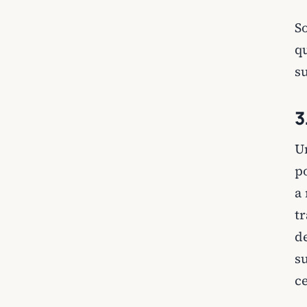
S
q
s
3
Un
p
a
tr
d
s
c