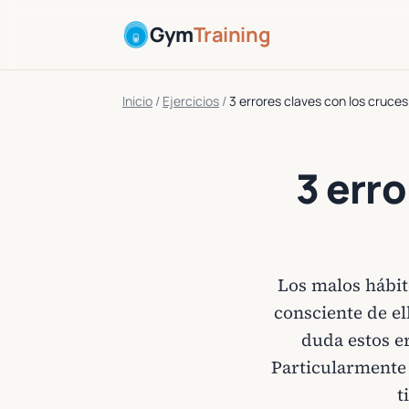
Gym
Training
Inicio
/
Ejercicios
/
3 errores claves con los cruces
3 erro
Los malos hábit
consciente de el
duda estos e
Particularmente 
t