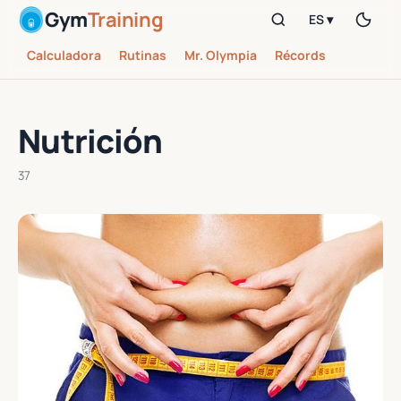
Gym
Training
ES ▾
Calculadora
Rutinas
Mr. Olympia
Récords
Nutrición
37