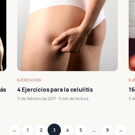
EJERCICIOS
EJ
tás
4 Ejercicios para la celulitis
16
11 de febrero de 2017
· 5 min de lectura
5 d
←
1
2
3
4
5
…
9
→