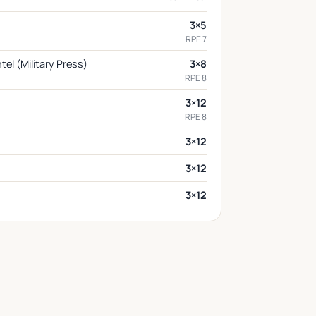
3×5
RPE 7
el (Military Press)
3×8
RPE 8
3×12
RPE 8
3×12
3×12
3×12