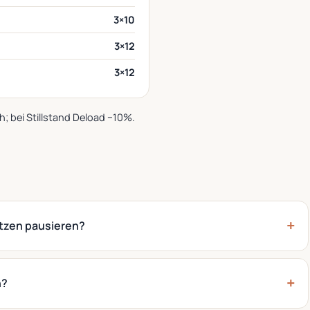
3×10
3×12
3×12
; bei Stillstand Deload −10%.
ätzen pausieren?
n?