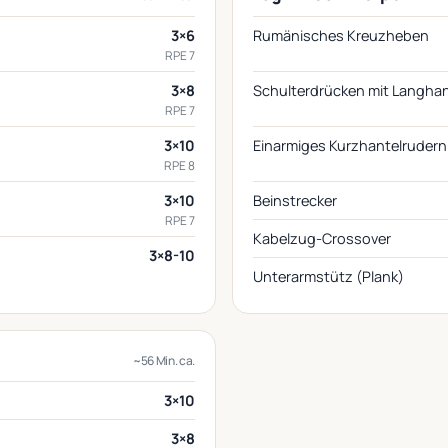
3×6
Rumänisches Kreuzheben
RPE 7
3×8
Schulterdrücken mit Langhant
RPE 7
3×10
Einarmiges Kurzhantelrudern
RPE 8
3×10
Beinstrecker
RPE 7
Kabelzug-Crossover
3×8-10
Unterarmstütz (Plank)
~56 Min. ca.
3×10
3×8