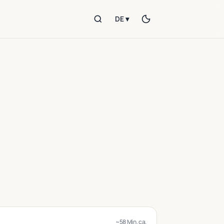
DE ▾
~58 Min. ca.