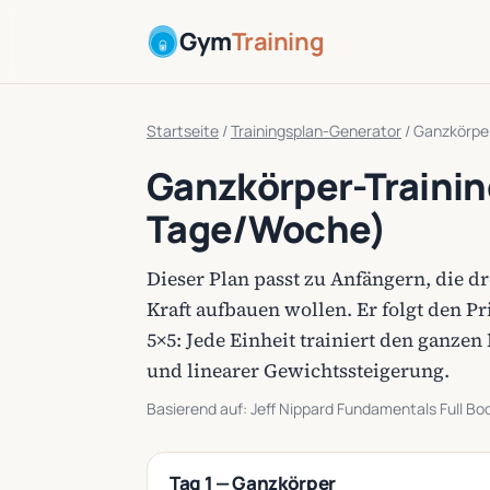
Gym
Training
Startseite
/
Trainingsplan-Generator
/
Ganzkörper
Ganzkörper-Trainin
Tage/Woche)
Dieser Plan passt zu Anfängern, die 
Kraft aufbauen wollen. Er folgt den Pr
5×5: Jede Einheit trainiert den ganz
und linearer Gewichtssteigerung.
Basierend auf: Jeff Nippard Fundamentals Full Bod
Tag 1 — Ganzkörper