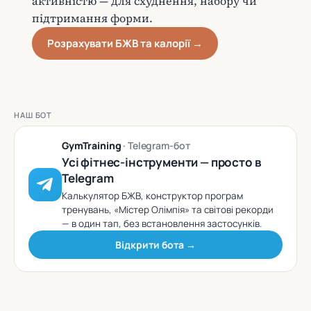
активністю — для схуднення, набору чи
підтримання форми.
Розрахувати БЖВ та калорії →
НАШ БОТ
GymTraining
· Telegram-бот
Усі фітнес-інструменти — просто в
Telegram
Калькулятор БЖВ, конструктор програм
тренувань, «Містер Олімпія» та світові рекорди
— в один тап, без встановлення застосунків.
Відкрити бота →