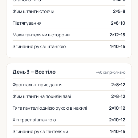
Жим штанги стоячи
2×5-8
Підтягування
2×6-10
Махи гантелями в сторони
2×12-15
Згинання рук зі штангою
1×10-15
День 3 — Все тіло
~40 хв приблизно
Фронтальні присідання
2×8-12
Жим штанги на похилій лаві
2×8-12
Тяга гантелі однією рукою в нахилі
2×10-12
Хіп траст зі штангою
2×10-12
Згинання рук з гантелями
1×10-15