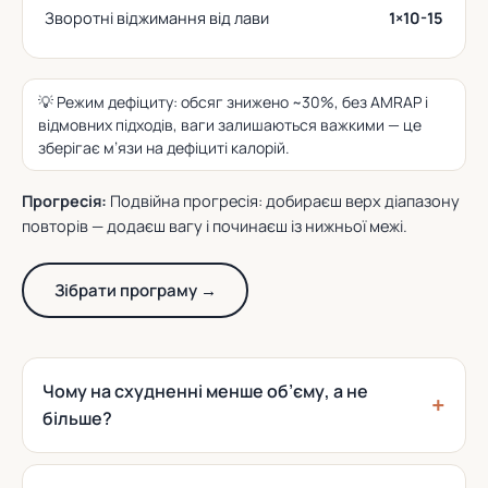
Зворотні віджимання від лави
1×10-15
💡 Режим дефіциту: обсяг знижено ~30%, без AMRAP і
відмовних підходів, ваги залишаються важкими — це
зберігає м’язи на дефіциті калорій.
Прогресія:
Подвійна прогресія: добираєш верх діапазону
повторів — додаєш вагу і починаєш із нижньої межі.
Зібрати програму →
Чому на схудненні менше об’єму, а не
більше?