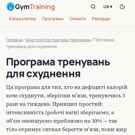
Gym
Training
UA ▾
Калькулятор
Програми
Олімпія
Рекорди
Головна
/
Конструктор програм тренувань
/
Програма
тренувань для схуднення
Програма тренувань
для схуднення
Ця програма для тих, хто на дефіциті калорій
хоче схуднути, зберігши м’язи, тренуючись 3
рази на тиждень. Принцип простий:
інтенсивність (робочі ваги) зберігаємо, а
об’єм зменшуємо приблизно на 30% — так
тіло отримує сигнал берегти м’язи, поки жир