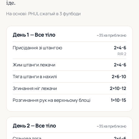
іде.
На основі: PHUL сжатый в 3 фулбоди
День 1 — Все тіло
~35 хв приблизно
Присідання зі штангою
2×4-6
RIR 2
Жим штанги лежачи
2×4-6
Тяга штанги в нахилі
2×6-10
Згинання ніг лежачи
2×10-12
Розгинання рук на верхньому блоці
1×10-15
День 2 — Все тіло
~35 хв приблизно
Станова тяга
2×4-6