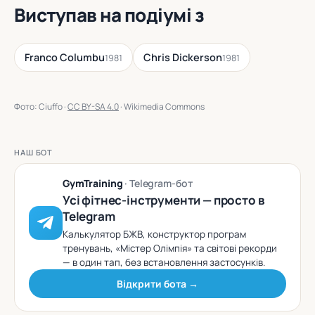
Виступав на подіумі з
Franco Columbu
Chris Dickerson
1981
1981
Фото: Ciuffo ·
CC BY-SA 4.0
· Wikimedia Commons
НАШ БОТ
GymTraining
· Telegram-бот
Усі фітнес-інструменти — просто в
Telegram
Калькулятор БЖВ, конструктор програм
тренувань, «Містер Олімпія» та світові рекорди
— в один тап, без встановлення застосунків.
Відкрити бота →