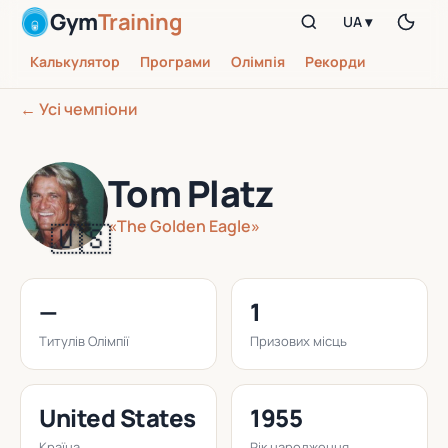
Gym
Training
UA ▾
Калькулятор
Програми
Олімпія
Рекорди
← Усі чемпіони
Tom Platz
«The Golden Eagle»
🇺🇸
—
1
Титулів Олімпії
Призових місць
United States
1955
Країна
Рік народження