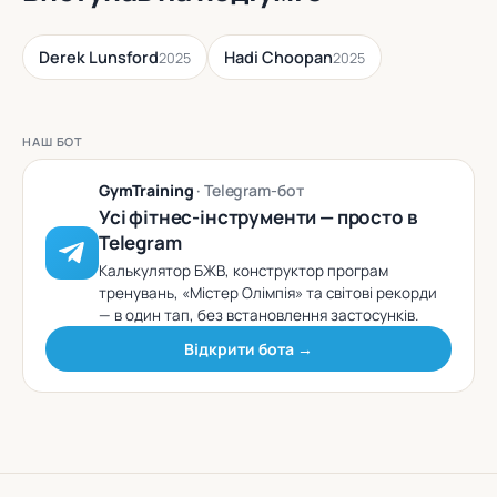
Derek Lunsford
Hadi Choopan
2025
2025
НАШ БОТ
GymTraining
· Telegram-бот
Усі фітнес-інструменти — просто в
Telegram
Калькулятор БЖВ, конструктор програм
тренувань, «Містер Олімпія» та світові рекорди
— в один тап, без встановлення застосунків.
Відкрити бота →