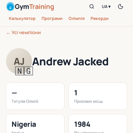
Gym
Training
UA ▾
Калькулятор
Програми
Олімпія
Рекорди
← Усі чемпіони
Andrew Jacked
AJ
🇳🇬
—
1
Титулів Олімпії
Призових місць
Nigeria
1984
Країна
Рік народження