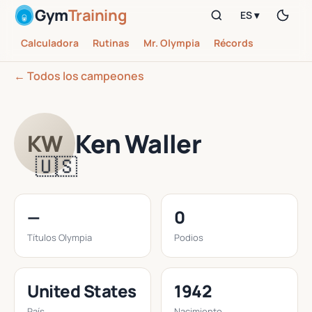
Gym
Training
ES ▾
Calculadora
Rutinas
Mr. Olympia
Récords
← Todos los campeones
Ken Waller
KW
🇺🇸
—
0
Títulos Olympia
Podios
United States
1942
País
Nacimiento